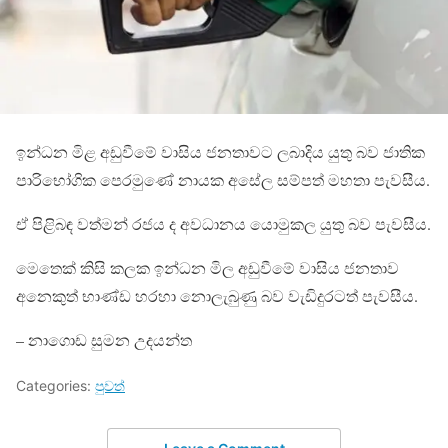
ඉන්ධන මිළ අඩුවීමේ වාසිය ජනතාවට ලබාදිය යුතු බව ජාතික
පාරිභෝගික පෙරමුණේ නායක අසේල සම්පත් මහතා පැවසීය.
ඒ පිළිබඳ වත්මන් රජය ද අවධානය යොමුකල යුතු බව පැවසීය.
මෙතෙක් කිසි කලක ඉන්ධන මිල අඩුවීමේ වාසිය ජනතාව
අනෙකුත් භාණ්ඩ හරහා නොලැබුණු බව වැඩිදුරටත් පැවසීය.
– නාගොඩ සුමන උදයන්ත
Categories:
පුවත්