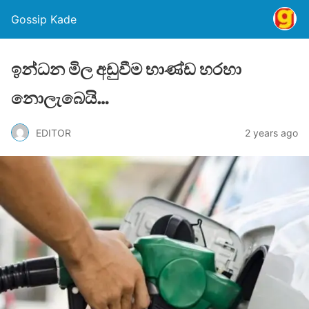
Gossip Kade
ඉන්ධන මිල අඩුවීම භාණ්ඩ හරහා
නොලැබෙයි…
EDITOR
2 years ago