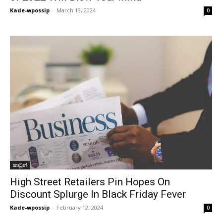
Kade-wpossip
-
March 13, 2024
0
කාටූන්
High Street Retailers Pin Hopes On
Discount Splurge In Black Friday Fever
Kade-wpossip
-
February 12, 2024
0