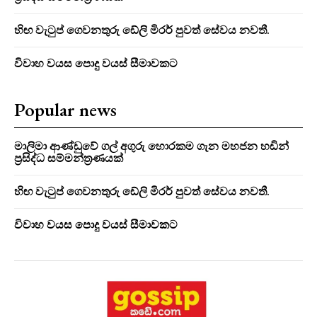
හිඟ වැටුප් ගෙවනතුරු ඩේලි මිරර් පුවත් සේවය නවතී.
විවාහ වයස පොදු වයස් සීමාවකට
Popular news
මාලිමා ආණ්ඩුවේ ගල් අගුරු හොරකම ගැන මහජන හඩින්
ප්‍රසිද්ධ සම්මන්ත්‍රණයක්
හිඟ වැටුප් ගෙවනතුරු ඩේලි මිරර් පුවත් සේවය නවතී.
විවාහ වයස පොදු වයස් සීමාවකට