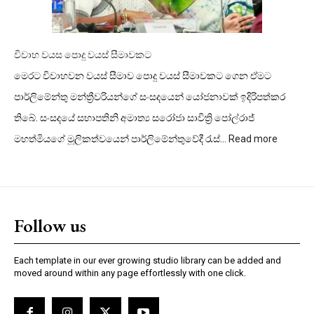
නවතී.
විවාහ වයස පොදු වයස් සීමාවකට
මෙරට විවාහවන වයස් සීමාව පොදු වයස් සීමාවකට ගෙන ඒමට
පාර්ලිමේන්තු මන්ත්‍රීවරියන්ගේ සංසදයෙන් යෝජනාවක් ඉදිරිපත්කර
තිබේ. සංසදයේ සභාපතිනි අමාත්‍ය සරෝජා සාවිත්‍රි පෝල්රාජ්
මහත්මියගේ මූලිකත්වයෙන් පාර්ලිමේන්තුවේදී රැස්…
Read more
:
විවාහ
වයස
පොදු
වයස්
සීමාවක
Follow us
Each template in our ever growing studio library can be added and
moved around within any page effortlessly with one click.