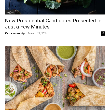
කාටූන්
New Presidential Candidates Presented in
Just a Few Minutes
Kade-wpossip
-
March 13, 2024
0