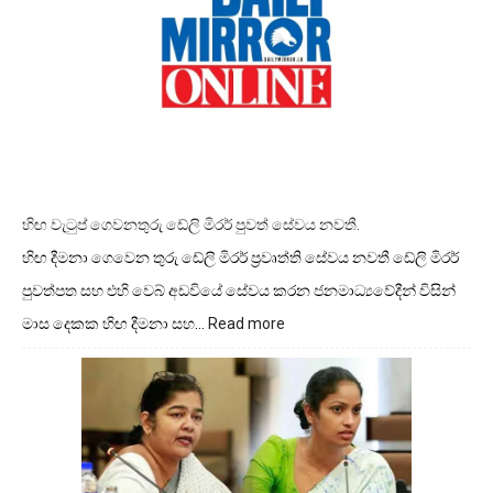
හඩින්
ප්‍රසිද්ධ
සම්මන්ත්‍රණයක්
හිඟ වැටුප් ගෙවනතුරු ඩේලි මිරර් පුවත් සේවය නවතී.
හිඟ දීමනා ගෙවෙන තුරු ඩේලි මිරර් ප්‍රවෘත්ති සේවය නවතී ඩේලි මිරර්
පුවත්පත සහ එහි වෙබ් අඩවියේ සේවය කරන ජනමාධ්‍යවේදීන් විසින්
මාස දෙකක හිඟ දීමනා සහ…
Read more
:
හිඟ
වැටුප්
ගෙවනතුරු
ඩේලි
මිරර්
පුවත්
සේවය