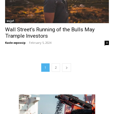
කාටූන්
Wall Street’s Running of the Bulls May
Trample Investors
Kade-wpossip
-
February 5, 2024
0
1
2