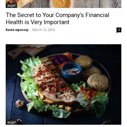
කාටූන්
The Secret to Your Company’s Financial
Health is Very Important
Kade-wpossip
-
March 13, 2024
0
කාටූන්