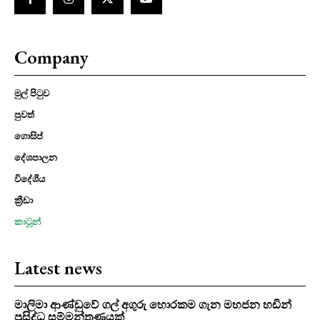
Company
මුල් පිටුව
පුවත්
ගොසිප්
දේශපාලන
විදේශීය
ක්‍රීඩා
කාටූන්
Latest news
මාලිමා ආණ්ඩුවේ ගල් අගුරු හොරකම ගැන මහජන හඩින්
ප්‍රසිද්ධ සම්මන්ත්‍රණයක්