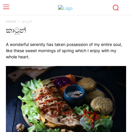
Home
කාටූන්
කාටූන්
A wonderful serenity has taken possession of my entire soul,
like these sweet mornings of spring which I enjoy with my
whole heart.