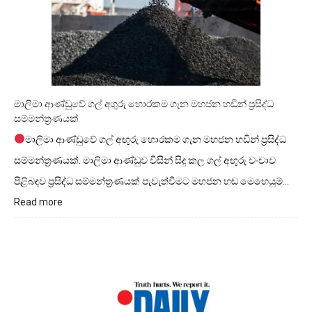
මාලිමා ආණ්ඩුවේ ගල් අගුරු හොරකම ගැන මහජන හඩින් ප්‍රසිද්ධ
සම්මන්ත්‍රණයක්
මාලිමා ආණ්ඩුවේ ගල් අඟුරු හොරකම ගැන මහජන හඩින් ප්‍රසිද්ධ
සම්මන්ත්‍රණයක්. මාලිමා ආණ්ඩුව විසින් සිදු කල ගල් අඟුරු වංචාව
පිළිබඳව ප්‍රසිද්ධ සම්මන්ත්‍රණයක් පැවැත්වීමට මහජන හඬ මෙහෙයුම්…
Read more
:
මාලිමා
ආණ්ඩුවේ
ගල්
අගුරු
හොරකම
ගැන
මහජන