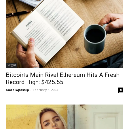
කාටූන්
Bitcoin’s Main Rival Ethereum Hits A Fresh
Record High: $425.55
Kade-wpossip
-
February 8, 2024
0