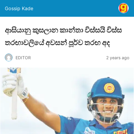
Gossip Kade
ආසියානු කුසලාන කාන්තා විස්සයි විස්ස
තරඟාවලියේ අවසන් පූර්ව තරඟ අද
EDITOR
2 years ago