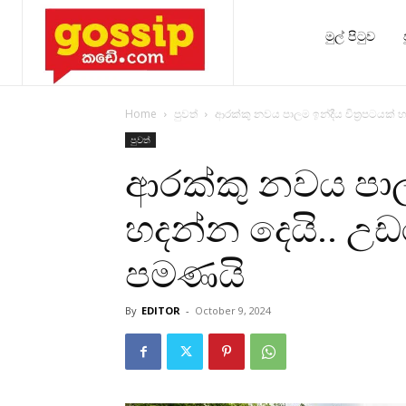
මුල් පිටුව
Home
පුවත්
ආරක්කු නවය පාලම ඉන්දීය චිත‍්‍රපටයක් 
පුවත්
ආරක්කු නවය පාලම 
හදන්න දෙයි.. උඩ
පමණයි
By
EDITOR
-
October 9, 2024