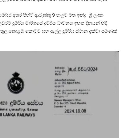
ර අතර පිහිටි ආරුක්කු 9 පාලම මත ඉන්දු ශ්‍රී ‍ලංකා
රට දුම්රිය මාර්ගයේ දුම්රිය ධාවනය ඉහත දිනයන් හිදී
ාව තුල කොළඹ කොටුව සහ ඇල්ල දුම්රිය ස්ථාන දක්වා පමණක්