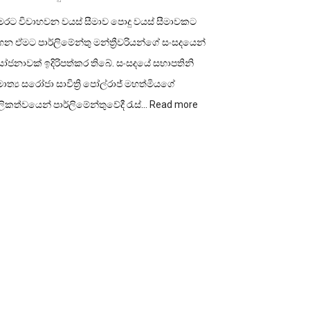
ෙරට විවාහවන වයස් සීමාව පොදු වයස් සීමාවකට
න ඒමට පාර්ලිමේන්තු මන්ත්‍රීවරියන්ගේ සංසදයෙන්
ෝජනාවක් ඉදිරිපත්කර තිබේ. සංසදයේ සභාපතිනි
ාත්‍ය සරෝජා සාවිත්‍රි පෝල්රාජ් මහත්මියගේ
:
ලිකත්වයෙන් පාර්ලිමේන්තුවේදී රැස්…
Read more
විවාහ
වයස
පොදු
වයස්
සීමාවකට