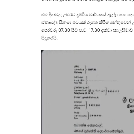
එම දිනවල උඩරට දුම්රිය මාර්ගයේ ඇල්ල සහ දෙමෝද
ඒකාබද්ද සිනමා පටයක් රුගත කිරීම හේතුවෙන් උඩ
පෙරවරු 07.30 සිට ප.ව. 17.30 දක්වා කාලසීම
සිදුකරයි.