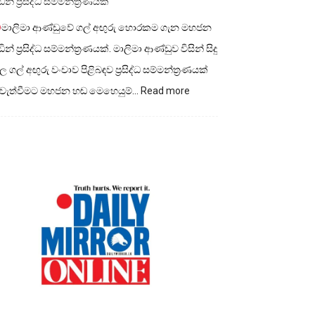
ින් ප්‍රසිද්ධ සම්මන්ත්‍රණයක්
මාලිමා ආණ්ඩුවේ ගල් අඟුරු හොරකම ගැන මහජන
ින් ප්‍රසිද්ධ සම්මන්ත්‍රණයක්. මාලිමා ආණ්ඩුව විසින් සිදු
 ගල් අඟුරු වංචාව පිළිබඳව ප්‍රසිද්ධ සම්මන්ත්‍රණයක්
:
ැවැත්වීමට මහජන හඬ මෙහෙයුම්…
Read more
මාලිමා
ආණ්ඩුවේ
ගල්
අගුරු
හොරකම
ගැන
මහජන
හඩින්
ප්‍රසිද්ධ
සම්මන්ත්‍රණයක්