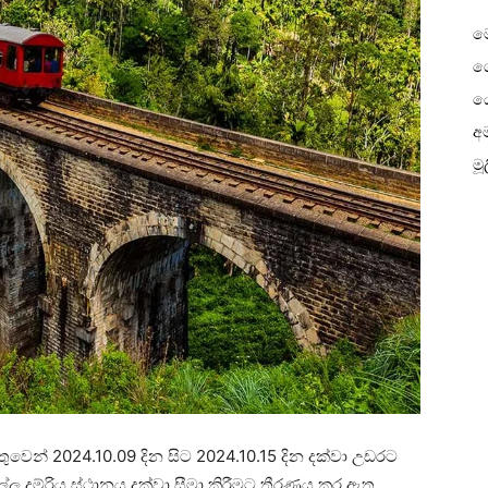
ම
ගෙ
ය
අම
මූ
 හේතුවෙන් 2024.10.09 දින සිට 2024.10.15 දින දක්වා උඩරට
ල දුම්රිය ස්ථානය දක්වා සීමා කිරීමට තීරණය කර ඇත.