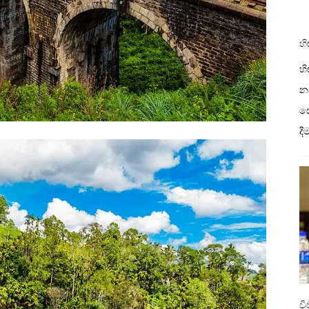
හි
හි
නව
ස
ද
ව