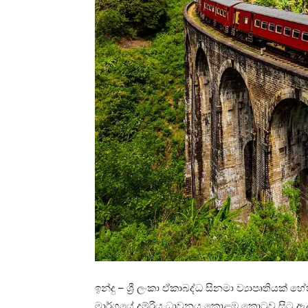
ඉන්දු – ශ්‍රී ලංකා ඒකාබද්ධ සිනමා ව්‍යාපෘතියක්
මාර්ගයේ දුම්රිය ධාවනය කොළඹ කොටුව සිට ඇල්