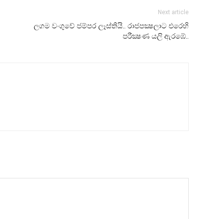
Next article
ලගම වංගුවේ ජම්පර ලෑස්තියි.. රාජපක්‍ෂලාට එරෙහි
පරීක්‍ෂණ යලි ඇරඹේ..