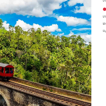
හඩ
හඩ
කල
ප