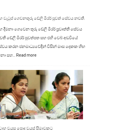
ඟ වැටුප් ගෙවනතුරු ඩේලි මිරර් පුවත් සේවය නවතී.
ඟ දීමනා ගෙවෙන තුරු ඩේලි මිරර් ප්‍රවෘත්ති සේවය
තී ඩේලි මිරර් පුවත්පත සහ එහි වෙබ් අඩවියේ
ේවය කරන ජනමාධ්‍යවේදීන් විසින් මාස දෙකක හිඟ
:
ීමනා සහ…
Read more
හිඟ
වැටුප්
ගෙවනතුරු
ඩේලි
මිරර්
පුවත්
සේවය
නවතී.
ිවාහ වයස පොදු වයස් සීමාවකට