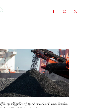
ාලිමා ආණ්ඩුවේ ගල් අගුරු හොරකම ගැන මහජන