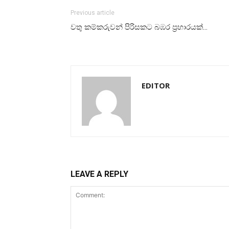
Previous article
වතු කම්කරුවන් පිරිසකට බඹර ප්‍රහාරයක්…
EDITOR
LEAVE A REPLY