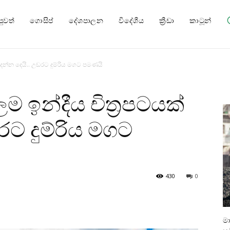
පුවත්
ගොසිප්
දේශපාලන
විදේශීය
ක්‍රීඩා
කාටූන්
හදන්න දෙයි.. උඩරට දුම්රිය මගට පමණයි
ඉන්දීය චිත‍්‍රපටයක්
රට දුම්රිය මගට
430
0
ම