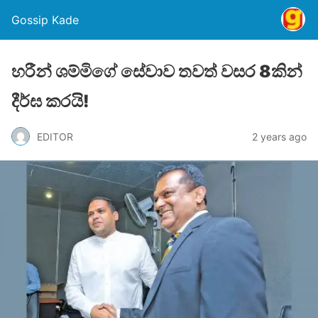
Gossip Kade
හරීන් ශම්මිගේ සේවාව තවත් වසර 8කින්
දීර්ඝ කරයි!
EDITOR
2 years ago