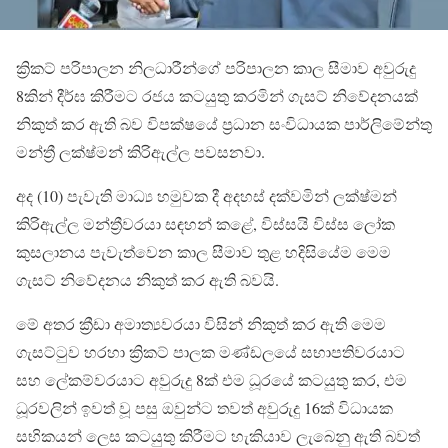
ක්‍රිකට් පරිපාලන නිලධාරීන්ගේ පරිපාලන කාල සීමාව අවුරුදු
8කින් දීර්ඝ කිරීමට රජය කටයුතු කරමින් ගැසට් නිවේදනයක්
නිකුත් කර ඇති බව විපක්ෂයේ ප්‍රධාන සංවිධායක පාර්ලිමේන්තු
මන්ත්‍රී ලක්ෂ්මන් කිරිඇල්ල පවසනවා.
අද (10) පැවැති මාධ්‍ය හමුවක දී අදහස් දක්වමින් ලක්ෂ්මන්
කිරිඇල්ල මන්ත්‍රීවරයා සඳහන් කළේ, විස්සයි විස්ස ලෝක
කුසලානය පැවැත්වෙන කාල සීමාව තුළ හදිසියේම මෙම
ගැසට් නිවේදනය නිකුත් කර ඇති බවයි.
මේ අතර ක්‍රීඩා අමාත්‍යවරයා විසින් නිකුත් කර ඇති මෙම
ගැසට්ටුව හරහා ක්‍රිකට් පාලක මණ්ඩලයේ සභාපතිවරයාට
සහ ලේකම්වරයාට අවුරුදු 8ක් එම ධූරයේ කටයුතු කර, එම
ධූරවලින් ඉවත් වූ පසු ඔවුන්ට තවත් අවුරුදු 16ක් විධායක
සභිකයන් ලෙස කටයුතු කිරීමට හැකියාව ලැබෙනු ඇති බවත්