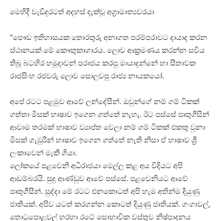
මෙහිදී වැඩිදුරටත් අදහස් දැක්වූ අග්‍රාමාත්‍යවරයා
“පෞඩ ඉතිහාසයක තොරතුරු අනාගත පරම්පරාවට දායාද කරන
ස්ථානයක් මේ කෞතුකාගාරය. ලොව ආක්‍රමණය කරන්න සවිය
තිබූ බටහිර හමුදාවන් පරාජය කරපු මායාදුන්නේ හා සීතාවක
රාජසිංහ රජවරු ලොව සොලවපු රාජ්‍ය නායකයෝ.
අපේ රටට පළමුව ආවේ ලන්දේසීන්. ඔවුන්ගේ නම් ගම් ටිකක්
ගත්තා මිසක් භාෂාව ඉගෙන ගත්තේ නැහැ. ඊට පස්සේ පෘතුගීසින්
ආවාම තරමක් භාෂාව ව්‍යාප්ත වෙලා නම් ගම් ටිකක් එකතු වුනා
මිසක් ගැඹුරින් භාෂාව ඉගෙන ගත්තේ නැති නිසා ඒ භාෂාව ශ්‍රී
ලංකාවෙන් මැකී ගියා.
ලෝකයේ පළවෙනි අධිරාජයා මෙල්ල කළ අය විදියට අපි
ආඩම්බරයි. සුදු ආණ්ඩුව ආවේ පස්සේ. පළවෙනියට ආවේ
පෘතුගීසීන්. සුද්දා මේ රටට එනකොටත් අපි හැම අතින්ම දියුණු
ජාතියක්. අපිව යටත් කරගන්න කොටත් දියුණු ජාතියක්. ගංගාවල්,
තොටුපොළවල් හරහා රටේ සොභාවික වස්තුව නිෂ්පාදනය