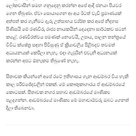
ලෝකවාසීන් සමඟ ගනුදෙනු කරන්න අපේ ආදි ජනයා පියවර
ගෙන තිබුණා. ඒවා සොයාගෙන ආ අය ඊටත් වැඩි ප්‍රමාණයක්
අත්පත් කර ගැනීමට දැරූ උත්සාහය ව්‍ය්ර්ත කර අපේ නිදහස
පිණිසයි මේ රණවිරු රාජ්‍ය නායකයින් දෙදෙනා සාර්ථකව සටන්
කළේ. රණවීරත්වය පමණක් නෙවෙයි, උපාය, පාලන තන්ත්‍රයේ
විවිධ ක්ෂේත්‍ර සඳහා පිවිසුණු ඒ ක්‍රියාවලිය පිළිබදව තවමත්
අධ්‍යයනයක් කෙරිලා නැහැ. එදා ගැඹුරින් එවැනි අධ්‍යනයක්
කරන්න අපට ඕනෑකම තිබුණේ නැහැ.
සිතාවක කියන්නේ අපේ රටේ ඉතිහාසය ගැන ආඩම්බර විය හැකි
කාල පරිච්ඡේදවලින් එකක්. මේ කෞතුකාගාරය ඒ ආඩම්බරයේ
කොටසක්. සීතාවක නගර සභාව ආඩම්බරයේ මාණික්‍ය
පළදගන්න. ආඩම්බරයේ මාණික්‍ය මේ මහාචාර්‍යවරු ඔබට ගෙනත්
දිලා තිබෙනවා.