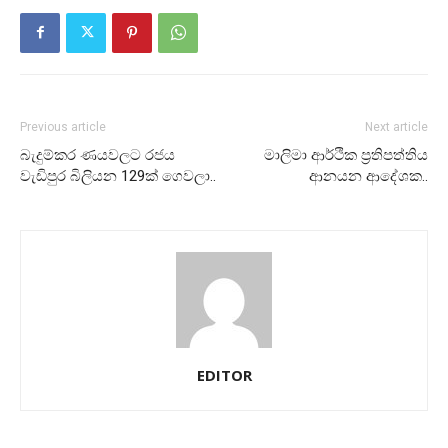
Previous article
Next article
බැදුම්කර ණයවලට රජය
මාලිමා ආර්ථික ප‍්‍රතිපත්තිය
වැඩිපුර බිලියන 129ක් ගෙවලා..
ආනයන ආදේශක..
EDITOR