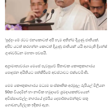
‘සුද්දා මේ රටට එනකොටත් අපි හැම අතින්ම දියුණු ජාතියක්.
අපිව යටත් කරගන්න කොටත් දියුණු ජාතියක්’ යයි අගමැති දිනේෂ්
ගුණවර්ධන මහතා පවසයි.
අග්‍රාමාත්‍යවරයා මෙසේ පැවසුවේ සීතාවක කෞතුකාගාරය
පොදුජන අයිතියට පත්කිරීමේ අවස්ථාවට එක්වෙමිණි.
මෙම කෞතුකාගාරය මධ්‍යම සංස්කෘතික අරමුදල රුපියල් මිලියන
50ක වියදමින් හා නාවික හමුදාවේ ශ්‍රමදායකත්වයෙන්
අවිස්සාවේල්ල නගරයේ දුම්රිය දෙපාර්තමේන්තුව සතු
ගොඩනැගිල්ලක ඉදිකර ඇත.