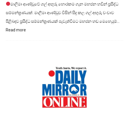
මාලිමා ආණ්ඩුවේ ගල් අඟුරු හොරකම ගැන මහජන හඩින් ප්‍රසිද්ධ
සම්මන්ත්‍රණයක්. මාලිමා ආණ්ඩුව විසින් සිදු කල ගල් අඟුරු වංචාව
පිළිබඳව ප්‍රසිද්ධ සම්මන්ත්‍රණයක් පැවැත්වීමට මහජන හඬ මෙහෙයුම්…
:
Read more
මාලිමා
ආණ්ඩුවේ
ගල්
අගුරු
හොරකම
ගැන
මහජන
හඩින්
ප්‍රසිද්ධ
සම්මන්ත්‍රණයක්