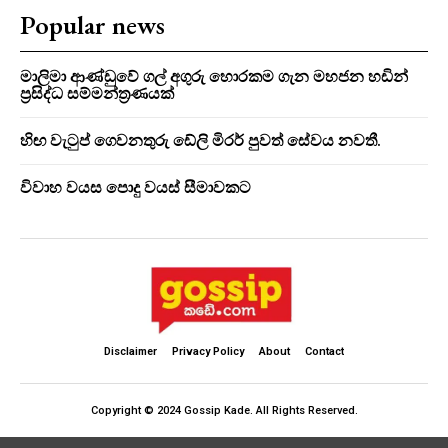
Popular news
මාලිමා ආණ්ඩුවේ ගල් අගුරු හොරකම ගැන මහජන හඩින්
ප්‍රසිද්ධ සම්මන්ත්‍රණයක්
හිඟ වැටුප් ගෙවනතුරු ඩේලි මිරර් පුවත් සේවය නවතී.
විවාහ වයස පොදු වයස් සීමාවකට
Disclaimer
Privacy Policy
About
Contact
Copyright © 2024 Gossip Kade. All Rights Reserved.