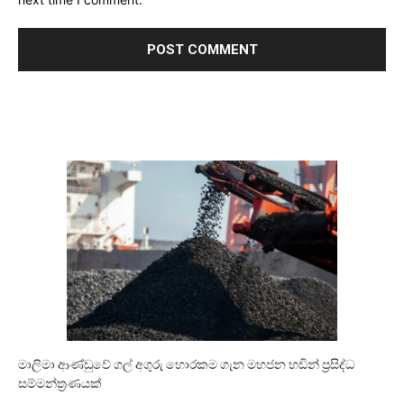
මාලිමා ආණ්ඩුවේ ගල් අගුරු හොරකම ගැන මහජන හඩින් ප්‍රසිද්ධ
සම්මන්ත්‍රණයක්