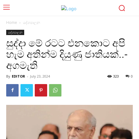
Home
දේශපාලන
දේශපාලන
සුද්දා මේ රටට එනකොට අපි
හැම අතින්ම දියුණු ජාතියක්..-
අගමැති
By
EDITOR
-
July 23, 2024
323
0