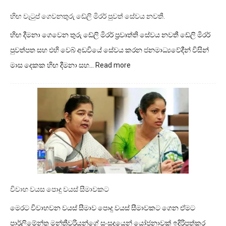
හිඟ වැටුප් ගෙවනතුරු ඩේලි මිරර් පුවත් සේවය නවතී.
හිඟ දීමනා ගෙවෙන තුරු ඩේලි මිරර් ප්‍රවෘත්ති සේවය නවතී ඩේලි මිරර්
පුවත්පත සහ එහි වෙබ් අඩවියේ සේවය කරන ජනමාධ්‍යවේදීන් විසින්
:
මාස දෙකක හිඟ දීමනා සහ…
Read more
හිඟ
වැටුප්
ගෙවනතුරු
ඩේලි
මිරර්
පුවත්
සේවය
නවතී.
විවාහ වයස පොදු වයස් සීමාවකට
මෙරට විවාහවන වයස් සීමාව පොදු වයස් සීමාවකට ගෙන ඒමට
පාර්ලිමේන්තු මන්ත්‍රීවරියන්ගේ සංසදයෙන් යෝජනාවක් ඉදිරිපත්කර