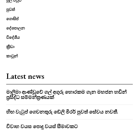
මුල් පිටුව
පුවත්
ගොසිප්
දේශපාලන
විදේශීය
ක්‍රීඩා
කාටූන්
Latest news
මාලිමා ආණ්ඩුවේ ගල් අගුරු හොරකම ගැන මහජන හඩින්
ප්‍රසිද්ධ සම්මන්ත්‍රණයක්
හිඟ වැටුප් ගෙවනතුරු ඩේලි මිරර් පුවත් සේවය නවතී.
විවාහ වයස පොදු වයස් සීමාවකට