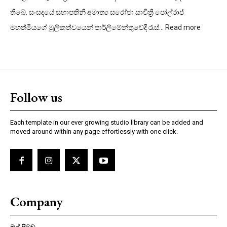
තිබේ. සංසදයේ සභාපතිනි අමාත්‍ය සරෝජා සාවිත්‍රි පෝල්රාජ්
:
මහත්මියගේ මූලිකත්වයෙන් පාර්ලිමේන්තුවේදී රැස්…
Read more
විවාහ
වයස
පොදු
වයස්
සීමාවක
Follow us
Each template in our ever growing studio library can be added and
moved around within any page effortlessly with one click.
Company