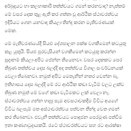
අර්බුදයට හා කලහාකාරී තත්ත්වයට ගමන් කරනවාද? නැත්තම්
මේ වසර දෙක තුළ ඇති කර ගත්තා වූ ආර්ථික ස්ථාවරත්වය
ඉදිරියට ගෙන යනවාද කියලා තීන්දු කරන මැතිවරණයක්
මේක.
මේ මැතිවරණයේදී සියළු දේශපාලන පක්ෂ වගකීමෙන් කටයුතු
කළ යුතුයි. සියළු පුරවැසියන් වගකීමෙන් කටයුතු කරන්න
සුදානම් කියලා අපිට පේන්න තියෙනවා. වසර දෙකකට පෙර
තිබුණ තත්ත්වය දෙස බලද්දි අද තත්ත්වය විශාල සංවර්ධනයක්
වෙලා තිබෙනවා. නමුත් අපිට මෙතැනින් නතර වෙන්න බෑ.
ඉතිහාසය දෙස බලද්දි මේ රට ආර්ථික කඩා වැටීම් වලට ලක්ව
තිබුණ නමුත් මේ වගේ කඩා වැටීමකට ලක් වෙලා නෑ.
ස්ථාවරත්වය ගන්න හදපු සෑම අවසථාවකදීම විවිධ අයගේ
විවිධ බලපෑම් මත අස්ථාවරත්වය පත්වන තීන්දු වෙත ගමන්
කර තිබෙනවා. එවැනි තත්ත්වයට පොදුජන පෙරමුණ පත්වීම
ඉතා කණගාටුදායකයි. රටේ ස්ථාවරත්වයට සහ රට ආරක්ෂා