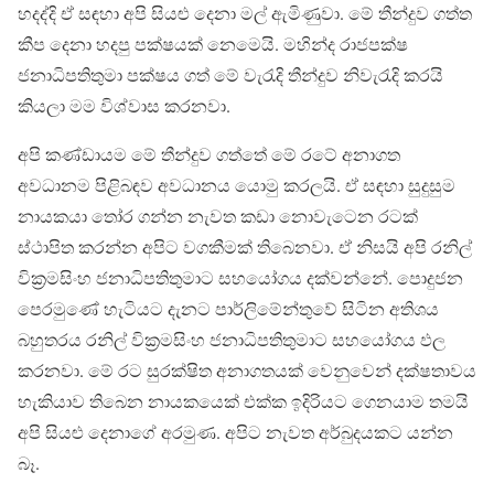
හදද්දි ඒ සඳහා අපි සියළු දෙනා මල් ඇමිණුවා. මේ තීන්දුව ගත්ත
කීප දෙනා හදපු පක්ෂයක් නෙමෙයි. මහින්ද රාජපක්ෂ
ජනාධිපතිතුමා පක්ෂය ගත් මේ වැරැදි තීන්දුව නිවැරැදි කරයි
කියලා මම විශ්වාස කරනවා.
අපි කණ්ඩායම මේ තීන්දුව ගත්තේ මේ රටේ අනාගත
අවධානම පිළිබඳව අවධානය යොමු කරලයි. ඒ සඳහා සුදුසුම
නායකයා තෝර ගන්න නැවත කඩා නොවැටෙන රටක්
ස්ථාපිත කරන්න අපිට වගකීමක් තිබෙනවා. ඒ නිසයි අපි රනිල්
වික්‍රමසිංහ ජනාධිපතිතුමාට සහයෝගය දක්වන්නේ. පොදුජන
පෙරමුණේ හැටියට දැනට පාර්ලිමේන්තුවේ සිටින අතිශය
බහුතරය රනිල් වික්‍රමසිංහ ජනාධිපතිතුමාට සහයෝගය ඵල
කරනවා. මේ රට සුරක්ෂිත අනාගතයක් වෙනුවෙන් දක්ෂතාවය
හැකියාව තිබෙන නායකයෙක් එක්ක ඉදිරියට ගෙනයාම තමයි
අපි සියළු දෙනාගේ අරමුණ. අපිට නැවත අර්බුදයකට යන්න
බෑ.