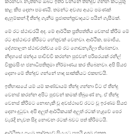
කරනවා. නැතිනම් ඔබට ඉතිරි වන්නේ තීන්දුව ගන්න කටයුතු
කළ කීප දෙනා පමණයි. තමන්ට අවශ්‍ය අයට පමණක්
ඇහුම්කන් දී තීන්දු ගැනීම ප්‍රජාතන්ත්‍රවාදයට පයින් ගැසීමක්.
මේ රට ස්ථාවරයි අද. මේ ආර්ථික ප්‍රතිපත්තිය වෙනස් කිරීම මේ
රට අස්ථාවර කිරීමට හේතුවක් වෙනවා. ආර්ථික, සමාජීය,
දේශපාලන ස්ථාවරත්වය මේ රට ගොඩනැගිලා තිබෙනවා.
නිදහසේ ඡන්දය පාවිච්චි කරන්න පුළුවන් පරිසරයක් රනිල්
වික්‍රමසිංහ ජනාධිපතිතුමා නිර්මාණය කර තිබෙනවා. අපි සියළු
දෙනා මේ තීන්දුව ගන්නේ හෘද සාක්කියට එකඟවයි.
ඉතිහාසයේ යම් යම් කණ්ඩායම් තීන්දු ගන්නා විට ඒ තීන්දු
වෙනස් කරන්න අපිට පුළුවන් කමක් තිබුණේ නෑ. ඒ තීන්දු
වෙනස් කිරීමට නොහැකි වූ අවස්ථාවේ රටට වූ ඉරණම සියළු
දෙනා දුටුවා. අපි අලුත් ආර්ථිකයක් අලුත් රටක් හැදුවේ පෙර
වැරැදි නැවත සිදු නොවන රටක් බවට පත් කිරීමටයි.
ආර්ථිකය පළමු කාර්තුවේ සියයට පහයි දශම එකක