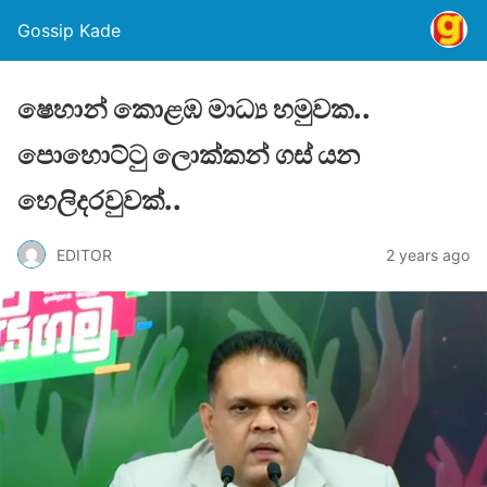
Gossip Kade
ෂෙහාන් කොළඹ මාධ්‍ය හමුවක..
පොහොට්ටු ලොක්කන් ගස් යන
හෙලිදරවුවක්..
EDITOR
2 years ago