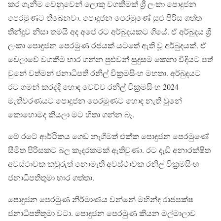
කර ගැනීම වෙනුවෙන් ලොකු වගකීමක් ශ්‍රී ලංකා පොදුජන
පෙරමුණට තිබෙනවා. පොදුජන පෙරමුණේ සුළු පිරිස ගත්ත
තීන්දුව නිසා තමයි අද අපේ රට අර්බුදයකට ගියේ. ඒ අර්බුදය ශ්‍රී
ලංකා පොදුජන පෙරමුණ රජයක් ය⁣ටතේ ඇති වූ අර්බුදයක්. ඒ
වෙලාවේ වගකීම භාර ගන්න පුළුවන් සුදුසම කෙනා විදියට පත්
වුනේ වත්මන් ජනාධිපති රනිල් වික්‍රමසිංහ මහතා. අර්බුදයට
රට ගමන් කරද්දි හොඳ වෙච්ච රනිල් වික්‍රමසිංහ 2024
මැතිවරණයට පොදුජන පෙරමුණට හොඳ නැති වුනේ
කොහොමද කියලා මට හිතා ගන්න බෑ.
මේ රටේ ආර්ථිකය ගෙඩ නැගීමත් එක්ක පොදුජන පෙරමුණේ
සීමිත පිරිසකට බල කෑදරකමක් ඇතිවුණා. රට දැඩි අනාරක්ෂිත
අවස්ථාවක කවුරුත් නොමැති අවස්ථාවක රනිල් වික්‍රමසිංහ
ජනාධිපතිතුමා භාර ගත්තා.
පොදුජන පෙරමුණ නිර්මාණය වන්නේ මහින්ද රාජපක්ෂ
ජනාධිපතිතුමා වටා. පොදුජන පෙරමුණ කියන මල්මාලාව