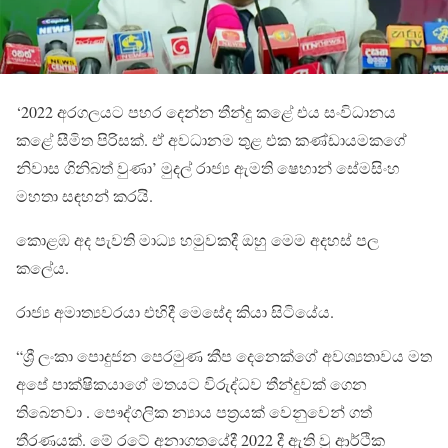
‘2022 අරගලයට පහර දෙන්න තීන්දු කළේ එය සංවිධානය
කළේ සීමිත පිරිසක්. ඒ අවධානම තුළ එක කණ්ඩායමකගේ
නිවාස ගිනිබත් වුණා’ මුදල් රාජ්‍ය ඇමති ෂෙහාන් සේමසිංහ
මහතා සඳහන් කරයි.
කොළඹ අද පැවති මාධ්‍ය හමුවකදී ඔහු මෙම අදහස් පල
කලේය.
රාජ්‍ය අමාත්‍යවරයා එහිදී මෙසේද කියා සිටියේය.
“ශ්‍රී ලංකා පොදුජන පෙරමුණ කීප දෙනෙක්ගේ අවශ්‍යතාවය මත
අපේ පාක්ෂිකයාගේ මතයට විරුද්ධව තීන්දුවක් ගෙන
තිබෙනවා . පෞද්ගලික න්‍යාය පත්‍රයක් වෙනුවෙන් ගත්
තීරණයක්. මේ රටේ අනාගතයේදී 2022 දී ඇති වූ ආර්ථික