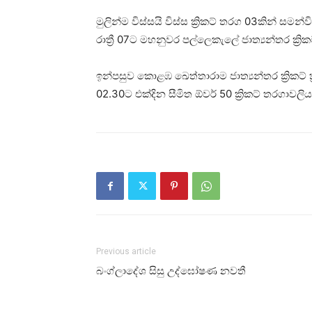
මුලින්ම විස්සයි විස්ස ක්‍රිකට් තරග 03කින් සම
රාත්‍රී 07ට මහනුවර පල්ලෙකැලේ ජාත්‍යන්තර ක්‍රි
ඉන්පසුව කොළඹ ඛෙත්තාරාම ජාත්‍යන්තර ක්‍රිකට් 
02.30ට එක්දින සීමිත ඕවර් 50 ක්‍රිකට් තරගාවල
Previous article
බංග්ලාදේශ සිසු උද්ඝෝෂණ නවතී