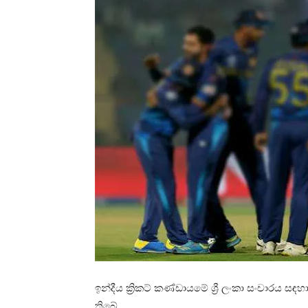
ඉන්දීය ක්‍රිකට් කණ්ඩායමේ ශ්‍රී ලංකා සංචාරය සඳහා
තිබේ.