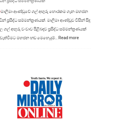
ින් ප්‍රසිද්ධ සම්මන්ත්‍රණයක්
මාලිමා ආණ්ඩුවේ ගල් අඟුරු හොරකම ගැන මහජන
ින් ප්‍රසිද්ධ සම්මන්ත්‍රණයක්. මාලිමා ආණ්ඩුව විසින් සිදු
 ගල් අඟුරු වංචාව පිළිබඳව ප්‍රසිද්ධ සම්මන්ත්‍රණයක්
:
ැවැත්වීමට මහජන හඬ මෙහෙයුම්…
Read more
මාලිමා
ආණ්ඩුවේ
ගල්
අගුරු
හොරකම
ගැන
මහජන
හඩින්
ප්‍රසිද්ධ
සම්මන්ත්‍රණයක්