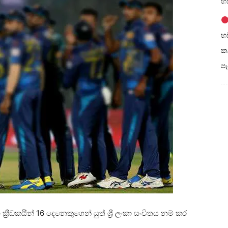
හඩ
හඩ
කල
ප
 ක්‍රීඩකයින් 16 දෙනෙකුගෙන් යුත් ශ්‍රී ලංකා සංචිතය නම් කර