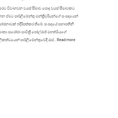
ෙරට විවාහවන වයස් සීමාව පොදු වයස් සීමාවකට
න ඒමට පාර්ලිමේන්තු මන්ත්‍රීවරියන්ගේ සංසදයෙන්
ෝජනාවක් ඉදිරිපත්කර තිබේ. සංසදයේ සභාපතිනි
ාත්‍ය සරෝජා සාවිත්‍රි පෝල්රාජ් මහත්මියගේ
:
ලිකත්වයෙන් පාර්ලිමේන්තුවේදී රැස්…
Read more
විවාහ
වයස
පොදු
වයස්
සීමාවකට