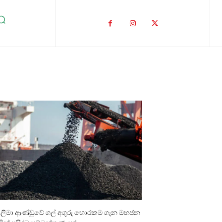
ාලිමා ආණ්ඩුවේ ගල් අගුරු හොරකම ගැන මහජන