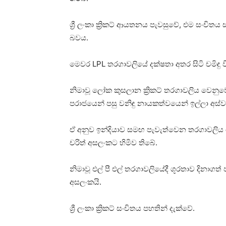
ශ්‍රී ලංකා ක්‍රිකට් ආයතනය පැවසුවේ, එම සංචිතය සඳ
බවය.
මෙවර LPL තරගාවලියේ දක්ෂතා අතර සිටි චමිඳු ව
නිමාවූ ලෝක කුසලාන ක්‍රිකට් තරගාවලිය වෙනුව
පරාජයෙන් පසු වනිඳු නායකත්වයෙන් ඉල්ලා අස්
ඒ අනුව ඉන්දියාව සමඟ පැවැත්වෙන තරගාවලිය 
චරිත් අසලංකට හිමිව තිබේ.
නිමාවූ එල් පී එල් තරගාවලියේදී ශූරතාව දිනාග
අසලංකයි.
ශ්‍රී ලංකා ක්‍රිකට් සංචිතය පහතින් දැක්වේ.