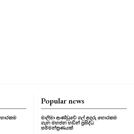
Popular news
ු හොරකම
මාලිමා ආණ්ඩුවේ ගල් අගුරු හොරකම
ගැන මහජන හඩින් ප්‍රසිද්ධ
සම්මන්ත්‍රණයක්