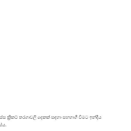
ස්ස ක්‍රිකට් තරගාවලි දෙකක් සඳහා සහභාගී වීමට ඉන්දීය
ේය.