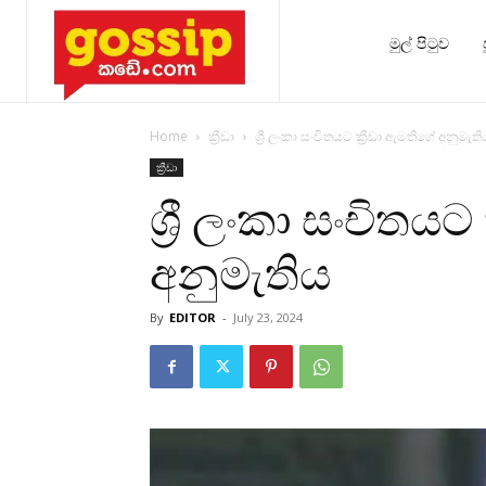
මුල් පිටුව
Home
ක්‍රීඩා
ශ්‍රී ලංකා සංචිතයට ක්‍රීඩා ඇමතිගේ අනුමැති
ක්‍රීඩා
ශ්‍රී ලංකා සංචිතයට
අනුමැතිය
By
EDITOR
-
July 23, 2024