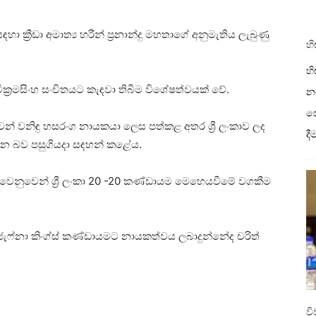
හා ක්‍රීඩා අමාත්‍ය හරීන් ප්‍රනාන්දු මහතාගේ අනුමැතිය ලැබුණු
හි
හි
ික්‍රමසිංහ සංචිතයට කැඳවා තිබීම විශේෂත්වයක් වේ.
නව
ස
ෙන් වනිඳු හසරංග නායකයා ලෙස පත්කළ අතර ශ්‍රී ලංකාව ලද
ද
වන බව පසුගියදා සඳහන් කළේය.
වෙනුවෙන් ශ්‍රී ලංකා 20 -20 කණ්ඩායම මෙහෙයවීමේ වගකීම
ත් ජැෆ්නා කිංග්ස් කණ්ඩායමට නායකත්වය ලබාදුන්නේද චරිත්
ව