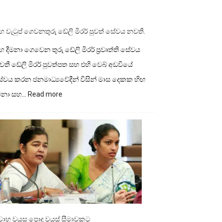
ඟ වැටුප් ගෙවනතුරු ඩේලි මිරර් පුවත් සේවය නවතී.
ඟ දීමනා ගෙවෙන තුරු ඩේලි මිරර් ප්‍රවෘත්ති සේවය
තී ඩේලි මිරර් පුවත්පත සහ එහි වෙබ් අඩවියේ
ේවය කරන ජනමාධ්‍යවේදීන් විසින් මාස දෙකක හිඟ
:
ීමනා සහ…
Read more
හිඟ
වැටුප්
ගෙවනතුරු
ඩේලි
මිරර්
පුවත්
සේවය
නවතී.
ිවාහ වයස පොදු වයස් සීමාවකට