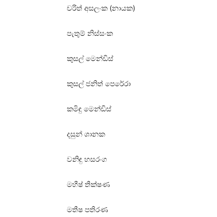
චරිත් අසලංක (නායක)
පැතුම් නිස්සංක
කුසල් මෙන්ඩිස්
කුසල් ජනිත් පෙරේරා
කමිඳු මෙන්ඩිස්
දසුන් ශානක
වනිඳු හසරංග
මහීෂ් තීක්ෂණ
මතීෂ පතිරණ