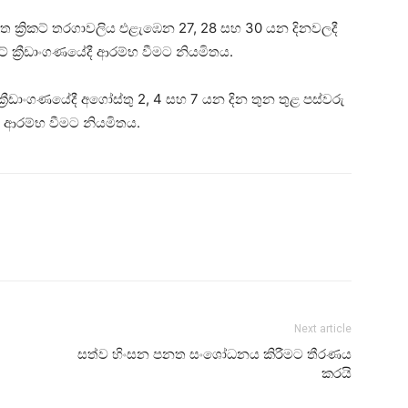
න්විත ක්‍රිකට් තරගාවලිය එළැඹෙන 27, 28 සහ 30 යන දිනවලදී
කට් ක්‍රීඩාංගණයේදී ආරම්භ වීමට නියමිතය.
ක්‍රීඩාංගණයේදී අගෝස්තු 2, 4 සහ 7 යන දින තුන තුළ පස්වරු
ිය ආරම්භ වීමට නියමිතය.
Next article
සත්ව හිංසන පනත සංශෝධනය කිරීමට තීරණය
කරයි