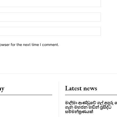
owser for the next time I comment.
ny
Latest news
මාලිමා ආණ්ඩුවේ ගල් අගුර
ගැන මහජන හඩින් ප්‍රසිද්ධ
සම්මන්ත්‍රණයක්