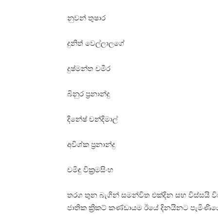
නුවන් තුෂාර
දුනිත් වෙල්ලාලගේ
දුෂ්මන්ත චමීර
බිනුර ප්‍රනාන්දු
දිනේෂ් චන්දිමාල්
අවිශ්ක ප්‍රනාන්දු
චමිඳු වික්‍රමසිංහ
තරග තුන බැගින් සමන්විත එක්දින සහ විස්සයි වි
ජාතික ක්‍රිකට් කණ්ඩායම ඊයේ දිනයිනට පැමිණිය