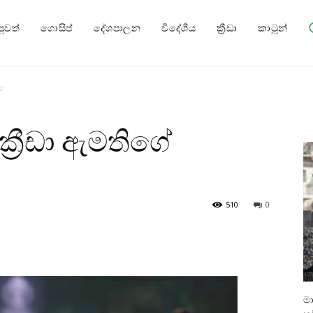
පුවත්
ගොසිප්
දේශපාලන
විදේශීය
ක්‍රීඩා
කාටූන්
ය
 ක්‍රීඩා ඇමතිගේ
510
0
ම