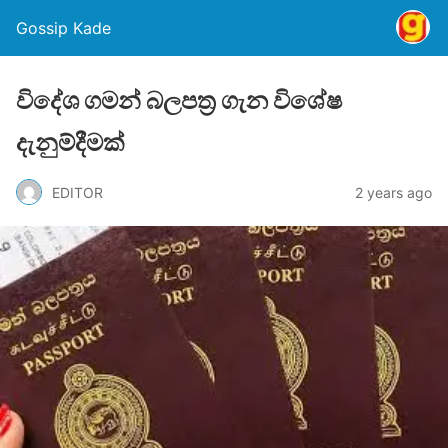
Gossip Kade
විදේශ ගමන් බලපත්‍ර ගැන විශේෂ
දැනුම්දීමක්
EDITOR
2 years ago