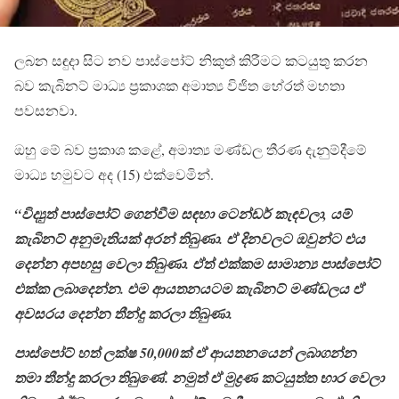
ලබන සඳුදා සිට නව පාස්පෝට් නිකුත් කිරීමට කටයුතු කරන
බව කැබිනට් මාධ්‍ය ප්‍රකාශක අමාත්‍ය විජිත හේරත් මහතා
පවසනවා.
‍ඔහු මේ බව ප්‍රකාශ කළේ, අමාත්‍ය මණ්ඩල තීරණ දැනුම්දීමේ
මාධ්‍ය හමුවට අද (15) එක්වෙමින්.
“විද්‍යුත් පාස්පෝට් ගෙන්වීම සඳහා ටෙන්ඩර් කැඳවලා, යම්
කැබිනට් අනුමැතියක් අරන් තිබුණා. ඒ දිනවලට ඔවුන්ට එය
දෙන්න අපහසු වෙලා තිබුණා. ඒත් එක්කම සාමාන්‍ය පාස්පෝට්
එක්ක ලබාදෙන්න. එම ආයතනයටම කැබිනට් මණ්ඩලය ඒ
අවසරය දෙන්න තීන්දු කරලා තිබුණා.
පාස්පෝට් හත් ලක්ෂ 50,000ක් ඒ ආයතනයෙන් ලබාගන්න
තමා තීන්දු කරලා තිබුණේ. නමුත් ඒ මුද්‍රණ කටයුත්ත භාර වෙලා