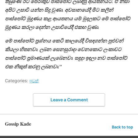
තිබුණේ ඊට පෙරාතුව පාස්පෝට් ලබාදීපු ආයතනයට. ඒ නිසා
අපිට උසාවි යන්න සිදු වුණා. අවසානයේදී මීට කලින්
පාස්පෝට් මුද්‍රණය කළ ආයතනය යම් මුදලකට මේ පාස්පෝට්
මුද්‍රණය කරලා දෙන්න උසාවියේදී එකඟ වුණා.
මේ පාස්පෝට් ප්‍රශ්නය කෙටි කාලයේදී විසඳගන්න පුළුවන්
කියලා හිතනවා. ලබන සෙනසුරාදා වෙනකොට ලංකාවට
පාස්පෝට් ප්‍රමාණයක් ලැබෙනවා. සඳුදා ඉඳලා නව පාස්පෝට්
එක නිකුත් කරනු ලබනවා.”
Categories:
පුවත්
Leave a Comment
Gossip Kade
Back to top