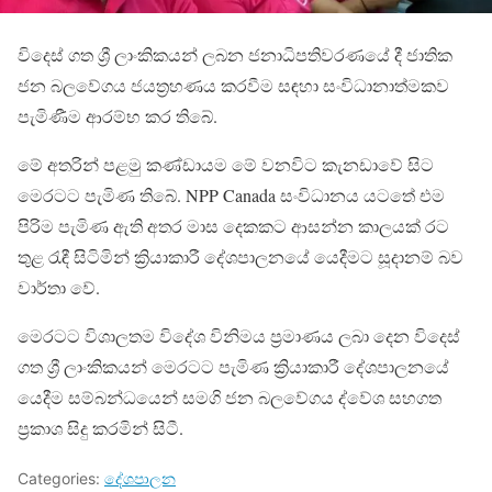
විදෙස් ගත ශ්‍රී ලාංකිකයන් ලබන ජනාධිපතිවරණයේ දී ජාතික
ජන බලවේගය ජයත්‍රහණය කරවීම සඳහා සංවිධානාත්මකව
පැමිණීම ආරම්භ කර තිබේ.
මේ අතරින් පළමු කණ්ඩායම මේ වනවිට කැනඩාවේ සිට
මෙරටට පැමිණ තිබේ. NPP Canada සංවිධානය යටතේ එම
පිරිම පැමිණ ඇති අතර මාස දෙකකට ආසන්න කාලයක් රට
තුළ රැඳී සිටිමින් ක්‍රියාකාරී දේශපාලනයේ යෙදීමට සූදානම් බව
වාර්තා වේ.
මෙරටට විශාලතම විදේශ විනිමය ප්‍රමාණය ලබා දෙන විදෙස්
ගත ශ්‍රී ලාංකිකයන් මෙරටට පැමිණ ක්‍රියාකාරී දේශපාලනයේ
යෙදීම සම්බන්ධයෙන් සමගි ජන බලවේගය ද්වේශ සහගත
ප්‍රකාශ සිදු කරමින් සිටී.
Categories:
දේශපාලන