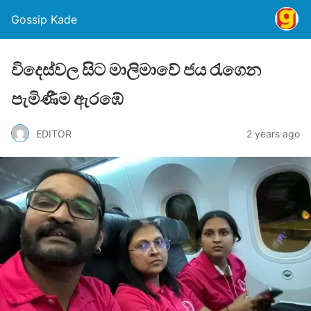
Gossip Kade
විදෙස්වල සිට මාලිමාවේ ජය රැගෙන
පැමිණීම ඇරඹේ
EDITOR
2 years ago