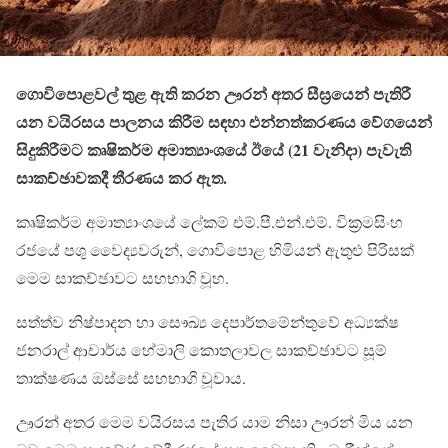
ගොවිපොළවල් තුළ ඇති කරන ඌරන් අතර සීඝ්‍රයෙන් පැතිරී
යන වයිරසය පාලනය කිරීම සඳහා එන්නත්කරණය වේගයෙන්
සිදුකිරීමට කෘෂිකර්ම අමාත්‍යාංශයේ ඊයේ (21 වැනිදා) පැවැති
සාකච්ඡාවකදී තීරණය කර ඇත.
කෘෂිකර්ම අමාත්‍යාංශයේ ලේකම් එම්.පී.එන්.එම්. වික්‍රමසිංහ‍
රජයේ පශු වෛද්‍යවරුන්, ගොවිපොළ හිමියන් ඇතුළු පිරිසක්
මෙම සාකච්ඡාවට සහභාගි වූහ.
සත්ත්ව නිෂ්පාදන හා සෞඛ්‍ය දෙපාර්තමේන්තුවේ අධ්‍යක්ෂ
ජනරාල් ආචාර්ය හේමාලි කොතලාවල සාකච්ඡාවට සූම්
තාක්ෂණය ඔස්සේ සහභාගි වූවාය.
ඌරන් අතර මෙම වයිරසය පැතිර යාම නිසා ඌරන් මිය යන