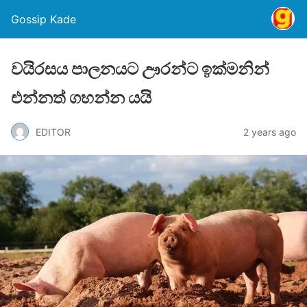
Gossip Kade
වයිරසය පාලනයට ඌරන්ට ඉක්මනින්
එන්නත් ගහන්න යයි
EDITOR
2 years ago