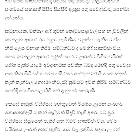
බව මෙම සාකච්ඡාවේදී රජයේ පශු වෛද්‍ය නිලධාරීන්ගේ
සංගමයේ සභාපති සිසිර පියසිරි ඇතුළු පශු වෛද්‍යවරු පෙන්වා
දුන්නේය.
කටුනායක, මත්තල ආදී ගුවන් තොටුපොළවල් සහ නැව්වලින්
ඉවතලන ආහාර රට තුළට පැමිණීම වළක්වා ගැනීමට ඒවා
නිසි ලෙස විනාශ කිරීම සම්බන්ධව ද මෙහිදී සාකච්ඡා විය.
මෙම ඉවතලන ආහාර තුළින් මෙරට ඌරන්ට විවිධ වයිරස්
රෝග පැතිර යාමේ අවදානමක් පවතින බවද මෙහිදී පශු වෛද්‍ය
අංශ කියා සිටියේය.මෙම වයිරසය හේතුවෙන් මියයන සතුන්
තැන් තැන්වල නොදමා නිවැරැදි ක්‍රමයට ඉවත් කිරීම සම්බන්ධව
මෙහිදී ගොවිපොළ හිමියන් දැනුවත් කෙරුණි.
කෙසේ නමුත්, වයිරසය හේතුවෙන් මියගිය ඌරන් සංඛ්‍යාව
කොතෙක්දැයි ගණන් බැලීමක් සිදුවී නැති අතර, රට පුරා
වයිරසය සීඝ්‍රයෙන් පැතිර යන බවට සාකච්ඡා විය. මෙම
වයිරසය ඌරන් අතර පැතිර යාම වැළැක්වීම සඳහා ඌරන්