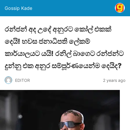
Gossip Kade
රන්ජන් අද උදේ අනුරට කෝල් එකක්
දෙයි! හවස ජනාධිපති ලේකම්
කාර්යාලයට යයි! රනිල් බාගෙට රන්ජන්ට
දුන්නු එක අනුර සම්පූර්ණයෙන්ම දෙයිද?
EDITOR
2 years ago