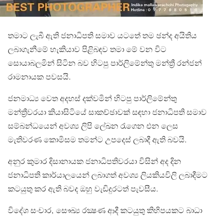
තමාට ලැබී ඇති ජනාධිපති සමාව යටතේ තම ඡන්ද අයිතිය
ලබාගැනීමේ හැකියාව පිළිබඳව තමා මේ වන විට
සොයාබලමින් සිටින බව හිටපු පාර්ලිමේන්තු මන්ත්‍රී රන්ජන්
රාමනායක පවසයි.
ජනමාධ්‍ය වෙත අදහස් දක්වමින් හිටපු පාර්ලිමේන්තු
මන්ත්‍රීවරයා කියාසිටියේ සාකච්ඡාවක් සඳහා ජනාධිපති සමාව
සම්බන්ධයෙන් අවශ්‍ය ලිපි ලේඛන රැගෙන එන ලෙස
මැතිවරණ කොමිසම තමන්ට උපදෙස් ලබාදී ඇති බවයි.
අනුර කුමාර දිසානායක ජනාධිපතිවරයා විසින් අද දින
ජනාධිපති කාර්යාලයෙන් ලබාගත් අවශ්‍ය ලියකියවිලි ලබාදීමට
කටයුතු කර ඇති බවද ඔහු වැඩිදුරටත් පැවසීය.
විදේශ සංචාර, සෞඛ්‍ය රක්‍ෂණ ආදී කටයුතු කිහිපයකට බාධා