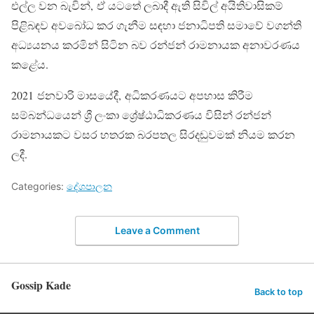
එල්ල වන බැවින්, ඒ යටතේ ලබාදී ඇති සිවිල් අයිතිවාසිකම්
පිළිබඳව අවබෝධ කර ගැනීම සඳහා ජනාධිපති සමාවේ වගන්ති
අධ්‍යයනය කරමින් සිටින බව රන්ජන් රාමනායක අනාවරණය
කළේය.
2021 ජනවාරි මාසයේදී, අධිකරණයට අපහාස කිරීම
සම්බන්ධයෙන් ශ්‍රී ලංකා ශ්‍රේෂ්ඨාධිකරණය විසින් රන්ජන්
රාමනායකට වසර හතරක බරපතල සිරදඬුවමක් නියම කරන
ලදී.
Categories:
දේශපාලන
Leave a Comment
Gossip Kade
Back to top