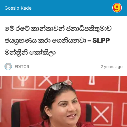
Gossip Kade
මේ රටේ කාන්තාවන් ජනාධිපතිතුමාව
ජයග්‍රහණය කරා ගෙනියනවා – SLPP
මන්ත්‍රිනී කෝකිලා
EDITOR
2 years ago