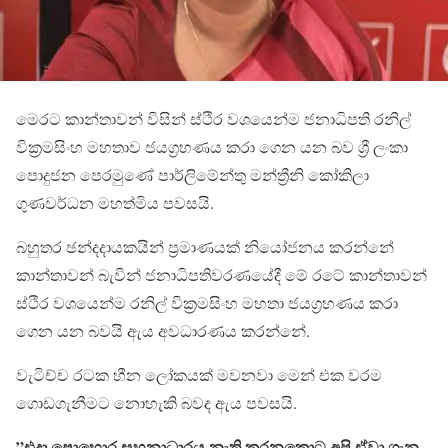
මෙරට කාන්තාවන් විසින් ස්ථිර වශයෙන්ම ජනාධිපති රනිල්
වික්‍රමසිංහ මහතාව ජයග්‍රහණය කරා ගෙන යන බව ශ්‍රී ලංකා
පොදුජන පෙරමුණේ පාර්ලිමේන්තු මන්ත්‍රීනි කෝකිලා
ගුණවර්ධන මහත්මිය පවසයි.
බහුතර ඡන්දදායකයින් ප්‍රමාණයක් නියෝජනය කරන්නේ
කාන්තාවන් බැවින් ජනාධිපතිවරණයේදී මේ රටේ කාන්තාවන්
ස්ථිර වශයෙන්ම රනිල් වික්‍රමසිංහ මහතා ජයග්‍රහණය කරා
ගෙන යන බවයි ඇය අවධාරණය කරන්නේ.
වැටිච්ච රටක හීන ලෝකයක් මවනවා මෙන් එක වරම
ගොඩගැනීමට නොහැකි බවද ඇය පවසයි.
”එදා පොහොර සහනාධාරය නැති කරනකොට අපි ඒවා ගැන