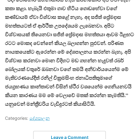
කතා කළා. හැබැයි එතුමා ගාව හිටිය ගොඩහේවා වගේ
කණ්ඩායම් ඒවා විශ්වාස කළේ නැහැ. අද සජිත් ප්‍රේමදාස
මහත්තයටත් ඒ ආර්ථික උපදේශයම ලැබෙනවා. අපිට
විශ්වාසයක් තියෙනවා සජිත් ප්‍රේමදාස මහත්තයා ආවම ඊළඟට
රටට මොකද වෙන්නේ කියල බලාගන්න පුළුවන්. පරිණත
නායකයෙක්ට ඇරෙන්න මේ දේශපාලනය කරන්න බැහැ. අපි
විශ්වාස කරනවා මොන විදිහට මඩ ගහන්න හැදුවත් රබර්
බෝලයක් වතුරේ ඔබනවා වගේ තමයි අනිවාර්යයෙන්ම මේ
මැතිවරණයේදීත් රනිල් වික්‍රමසිංහ ජනාධිපතිතුමාගේ
ජයග්‍රහණය කාන්තාවන් විසින් ස්ථිර වශයෙන්ම ගෙනියනවයි
කියන කාරණය මම මේ වෙලාවේ මතක් කරන්න කැමතියි.”
යනුවෙන් මන්ත්‍රීවරිය වැඩිදුරටත් කියාසිටියි.
Categories:
දේශපාලන
Leave a Comment