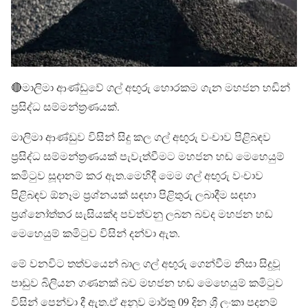
🔴මාලිමා ආණ්ඩුවේ ගල් අඟුරු හොරකම ගැන මහජන හඩින්
ප්‍රසිද්ධ සම්මන්ත්‍රණයක්.
මාලිමා ආණ්ඩුව විසින් සිදු කල ගල් අඟුරු වංචාව පිළිබඳව
ප්‍රසිද්ධ සම්මන්ත්‍රණයක් පැවැත්වීමට මහජන හඬ මෙහෙයුම්
කමිටුව සූදානම් කර ඇත.මෙහිදී මෙම ගල් අඟුරු වංචාව
පිළිබඳව ඕනෑම ප්‍රශ්නයක් සඳහා පිළිතුරු ලබාදීම සඳහා
ප්‍රශ්නෝත්තර සැසියක්ද පවත්වනු ලබන බවද මහජන හඬ
මෙහෙයුම් කමිටුව විසින් දන්වා ඇත.
මේ වනවිට තත්වයෙන් බාල ගල් අඟුරු ගෙන්වීම නිසා සිදුවූ
පාඩුව බිලියන ගණනක් බව මහජන හඬ මෙහෙයුම් කමිටුව
විසින් පෙන්වා දී ඇත.ඒ අනුව මාර්තු 09 දින ශ්‍රී ලංකා පදනම්