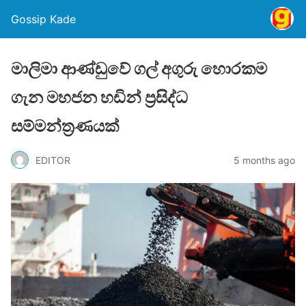
Gossip Kade
මාලිමා ආණ්ඩුවේ ගල් අගුරු හොරකම
ගැන මහජන හඩින් ප්‍රසිද්ධ
සම්මන්ත්‍රණයක්
EDITOR
5 months ago