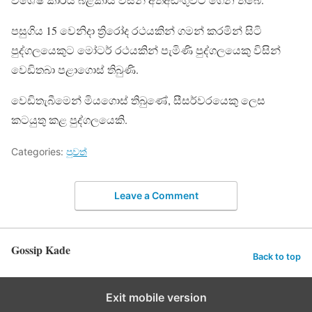
පසුගිය 15 වෙනිදා ත්‍රිරෝද රථයකින් ගමන් කරමින් සිටි
පුද්ගලයෙකුට මෝටර් රථයකින් පැමිණි පුද්ගලයෙකු විසින්
වෙඩිතබා පළාගොස් තිබුණි.
වෙඩිතැබීමෙන් මියගොස් තිබුණේ, සීසර්වරයෙකු ලෙස
කටයුතු කළ පුද්ගලයෙකි.
Categories:
පුවත්
Leave a Comment
Gossip Kade
Back to top
Exit mobile version