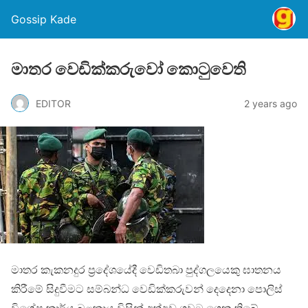
Gossip Kade
මාතර වෙඩික්කරුවෝ කොටුවෙති
EDITOR
2 years ago
මාතර කැකනදුර ප්‍රදේශයේදී වෙඩිතබා පුද්ගලයෙකු ඝාතනය
කිරීමේ සිදුවීමට සම්බන්ධ වෙඩික්කරුවන් දෙදෙනා පොලිස්
විශේෂ කාර්ය බළකාය විසින් අත්අඩංගුවට ගෙන තිබේ.