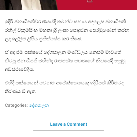
ඉදිරි ජනාධිපතිවරණයේදී තමන්ට සහාය දෙලෙස ජනාධිපති
රනිල් වික්‍රමසිංහ මහතා ශ්‍රී ලංකා පොදුජන පෙරමුණෙන් කරන
ලද ඉල්ලීම් ලිපිය ප්‍රතික්ෂේප කර තිබේ.
ඒ අද එම පක්ෂයේ දේශපාලන මණ්ඩලය නෙළුම් මාවතේ
හිටපු ජනාධිපති මහින්ද රාජපක්ෂ මහතාගේ නිවසේදී හමුවූ
අවස්ථාවේදීය.
එහිදී පක්ෂයෙන් වෙනම අපේක්ෂකයෙකු ඉදිරිපත් කිරීමටද
තීරණය වී ඇත.
Categories:
දේශපාලන
Leave a Comment