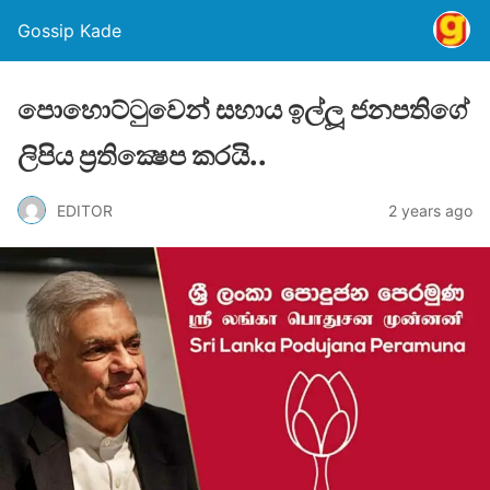
Gossip Kade
පොහොට්ටුවෙන් සහාය ඉල්ලූ ජනපතිගේ
ලිපිය ප‍්‍රතික්‍ෂෙප කරයි..
EDITOR
2 years ago