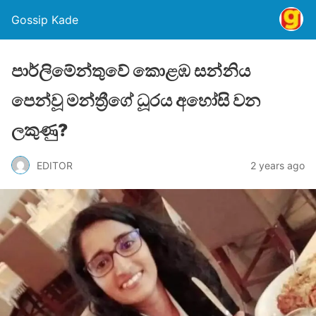
Gossip Kade
පාර්ලිමේන්තුවේ කොළඹ සන්නිය
පෙන්වූ මන්ත්‍රීගේ ධූරය අහෝසි වන
ලකුණු?
EDITOR
2 years ago