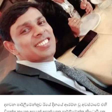
දහවන පාර්ලිමේන්තුව ඊයේ දිනයේ ආරම්භ වූ අවස්ථාවේ එහි
විපක්ෂ නායක අසුනේ අසුන්ගෙන පාර්ලිමේන්තු නිලධාරියකු