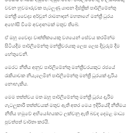
වචන හුවමාරුවක පැටලුණු යාපන දිස්ත්‍රික් පාර්ලිමේන්තු
මන්ත්‍රී වෛද්‍ය අර්චුන් රාමනාදන් මහතාගේ මන්ත්‍රී ධුරය
අහෝසි වීමේ අවදානමක් මතුව තිබේ.
ඒ ඔහු වෛද්‍ය වෘත්තිකයෙකු වශයෙන් සේවය කරමින්ම
සිටියදීම පාර්ලිමේන්තු මන්ත්‍රීවරයකු ලෙස ලෙස දිවුරුම් දීම
හේතුවෙනි.
මෙරට නීතිය අනුව පාර්ලිමේන්තු මන්ත්‍රීවරයකුට රජයේ
රැකියාවක නියැලෙමින් පාර්ලිමේන්තු මන්ත්‍රී ධූරයක් දැරිය
නොහැකිය.
මෙම තත්ත්වය මත ඔහු පාර්ලිමේන්තු මන්ත්‍රී ධූරය දැරීම
ගැටලුකාරී තත්ත්වයක් මතුව ඇති අතර මෙය ඉදිරියේදී නීතිමය
නීතිය හමුවේ අභියෝගයකට ලක්වනු ඇති බවද දෙමළ මාධ්‍ය
පුවත්පත් වාර්තා කරයි.