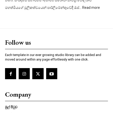
තිබේ. සංසදයේ සභාපතිනි අමාත්‍ය සරෝජා සාවිත්‍රි පෝල්රාජ්
:
මහත්මියගේ මූලිකත්වයෙන් පාර්ලිමේන්තුවේදී රැස්…
Read more
විවාහ
වයස
පොදු
වයස්
සීමාවක
Follow us
Each template in our ever growing studio library can be added and
moved around within any page effortlessly with one click.
Company
මුල් පිටුව