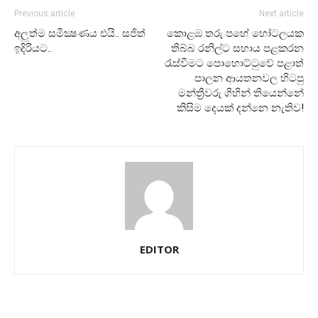
Previous article
Next article
අලුත්ම සමීක්‍ෂණය එයි.. සජිත්
කොළඹ තරු පහේ හෝටලයක
ඉදිරියට..
තිබ්බ රනිල්ට සහාය පළකරන
රැස්වීමට පොහොට්ටුවේ පළාත්
පාලන ආයතනවල හිටපු
මන්ත්‍රීවරු ගිහින් තියෙන්නේ
කිසිම දෙයක් දන්නෙ නැතිව!
EDITOR