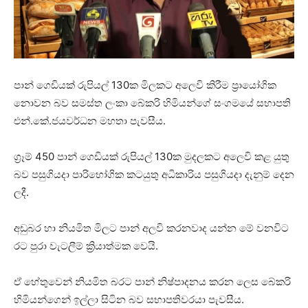
පාන් ගෙඩියක් රුපියල් 130ක මිලකට අලෙවි කිරීම ප්‍රායෝගික
නොවන බව සමස්ත ලංකා බේකරි හිමියන්ගේ සංගමයේ සභාපති
එන්.කේ.ජයවර්ධන මහතා පැවසීය.
ග්‍රෑම් 450 පාන් ගෙඩියක් රුපියල් 130ක මුදලකට අලෙවි කළ යුතු
බව පසුගියදා පාරිභෝගික කටයුතු අධිකාරිය පසුගියදා දැනුම් දෙන
ලදී.
අඩුබර හා නියමිත මිලට පාන් අලවි කරනවාද යන්න මේ වනවිට
රට පුරා වැටලීම් ක්‍රියාත්මක වෙයි.
ඒ හේතුවෙන් නියමිත බරට පාන් නිෂ්පාදනය කරන ලෙස බේකරි
හිමියන්ගෙන් ඉල්ලා සිටින බව සභාපතිවරයා පැවසීය.