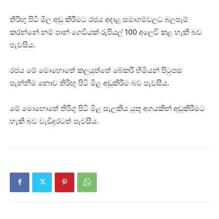
තිරිඟු පිටි මිල අඩු කිරීමට රජය අදාළ සමාගම්වලට බලපෑම්
කරන්නේ නම් පාන් ගෙඩියක් රුපියල් 100 අලෙවි කළ හැකි බව
පැවසීය.
රජය මේ මොහොතේ කලයුත්තේ බේකරි හිමියන් පිටුපස
පැන්නීම නොව තිරිඟු පිටි මිළ අඩුකිරීම බව පැවසීය.
මේ මොහොතේ තිරිගු පිටි මිළ සැලකිය යුතු අගයකින් අඩුකිරීමට
හැකි බව වැඩිදුරටත් පැවසීය.