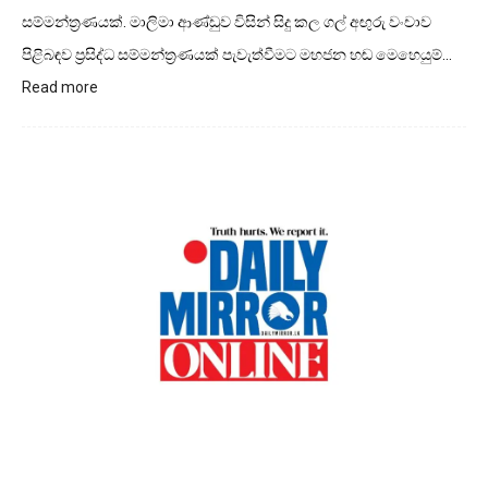
සම්මන්ත්‍රණයක්. මාලිමා ආණ්ඩුව විසින් සිදු කල ගල් අඟුරු වංචාව
පිළිබඳව ප්‍රසිද්ධ සම්මන්ත්‍රණයක් පැවැත්වීමට මහජන හඬ මෙහෙයුම්…
:
Read more
මාලිමා
ආණ්ඩුවේ
ගල්
අගුරු
හොරකම
ගැන
මහජන
හඩින්
ප්‍රසිද්ධ
සම්මන්ත්‍රණයක්