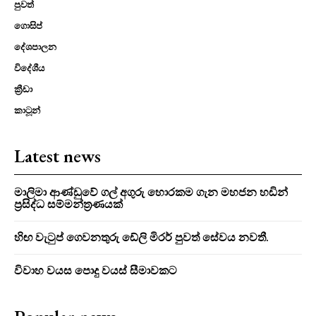
පුවත්
ගොසිප්
දේශපාලන
විදේශීය
ක්‍රීඩා
කාටූන්
Latest news
මාලිමා ආණ්ඩුවේ ගල් අගුරු හොරකම ගැන මහජන හඩින්
ප්‍රසිද්ධ සම්මන්ත්‍රණයක්
හිඟ වැටුප් ගෙවනතුරු ඩේලි මිරර් පුවත් සේවය නවතී.
විවාහ වයස පොදු වයස් සීමාවකට