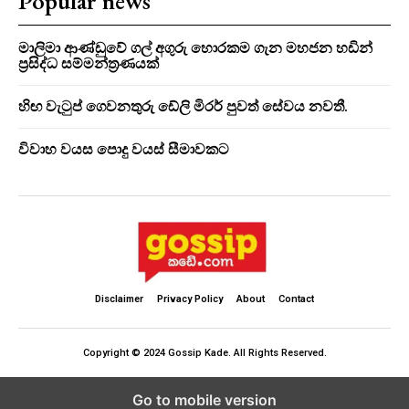
Popular news
මාලිමා ආණ්ඩුවේ ගල් අගුරු හොරකම ගැන මහජන හඩින්
ප්‍රසිද්ධ සම්මන්ත්‍රණයක්
හිඟ වැටුප් ගෙවනතුරු ඩේලි මිරර් පුවත් සේවය නවතී.
විවාහ වයස පොදු වයස් සීමාවකට
Disclaimer
Privacy Policy
About
Contact
Copyright © 2024 Gossip Kade. All Rights Reserved.
Go to mobile version