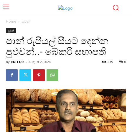
Home
පුවත්
පුවත්
පාන් රුපියල් සීයට දෙන්න
පුළුවන්..- බේකරි සභාපති
By
EDITOR
-
August 2, 2024
275
0