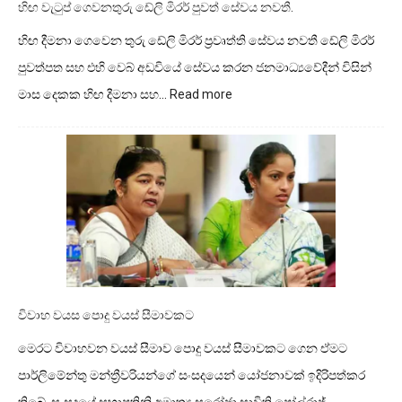
හිඟ වැටුප් ගෙවනතුරු ඩේලි මිරර් පුවත් සේවය නවතී.
හිඟ දීමනා ගෙවෙන තුරු ඩේලි මිරර් ප්‍රවෘත්ති සේවය නවතී ඩේලි මිරර්
පුවත්පත සහ එහි වෙබ් අඩවියේ සේවය කරන ජනමාධ්‍යවේදීන් විසින්
:
මාස දෙකක හිඟ දීමනා සහ…
Read more
හිඟ
වැටුප්
ගෙවනතුරු
ඩේලි
මිරර්
පුවත්
සේවය
නවතී.
විවාහ වයස පොදු වයස් සීමාවකට
මෙරට විවාහවන වයස් සීමාව පොදු වයස් සීමාවකට ගෙන ඒමට
පාර්ලිමේන්තු මන්ත්‍රීවරියන්ගේ සංසදයෙන් යෝජනාවක් ඉදිරිපත්කර