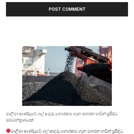
මාලිමා ආණ්ඩුවේ ගල් අගුරු හොරකම ගැන මහජන හඩින් ප්‍රසිද්ධ
සම්මන්ත්‍රණයක්
මාලිමා ආණ්ඩුවේ ගල් අඟුරු හොරකම ගැන මහජන හඩින් ප්‍රසිද්ධ