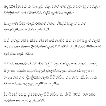
අද (26) දිනයේ සබරගමුව පළාතේත් මහනුවර සහ නුවරඑළිය
දිස්ත්‍රික්කවලත් විටින්විට වැසි ඇතිවිය හැකිය.
කාලගුණ විද්‍යා දෙපාර්තමේන්තුව නිකුත් කළ නවතම
අනාවැකියේ ඒ බව දැක්වෙයි.
එහි තවදුරටත් දැක්වෙන්නේ බස්නාහිර සහ වයඹ පළාත්වලත්
ගාල්ල සහ මාතර දිස්ත්‍රික්කවලත් විටින්විට වැසි වාර කිහිපයක්
ඇතිවිය හැකි බවය.
මධ්‍යම කඳුකරයේ බටහිර බැවුම් ප්‍රදේශවල සහ උතුරු, උතුරු
මැද සහ වයඹ පළාත්වලත් ත්‍රිකුණාමලය, මොනරාගල සහ
හම්බන්තොට දිස්ත්‍රික්කවලත් විටින්විට හමන පැ.කි.මී. 50ක
55ක පමණ තද සුළං ඇතිවිය හැකිය.
දිවයිනේ සෙසු ප්‍රදේශවල විටින්විට පැ.කි.මී. 30ත් 40ත් අතර
තරමක තද සුළං ඇති වෙයි.