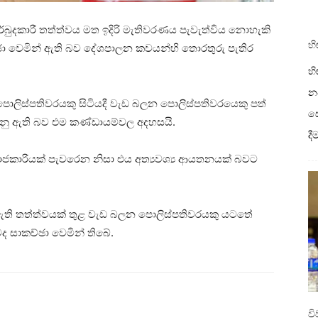
්බුදකාරී තත්ත්වය මත ඉදිරි මැතිවරණය පැවැත්විය නොහැකි
හි
ා වෙමින් ඇති බව දේශපාලන කවයන්හි තොරතුරු පැතිර
හි
නව
 පොලිස්පතිවරයකු සිටියදී වැඩ බලන පොලිස්පතිවරයෙකු පත්
ස
ු ඇති බව එම කණ්ඩායම්වල අදහසයි.
ද
ාජකාරියක් පැවරෙන නිසා එය අත්‍යවශ්‍ය ආයතනයක් බවට
ඇති තත්ත්වයක් තුළ වැඩ බලන පොලිස්පතිවරයකු යටතේ
 සාකච්ඡා වෙමින් තිබේ.
ව