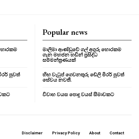
Popular news
ු හොරකම
මාලිමා ආණ්ඩුවේ ගල් අගුරු හොරකම
ගැන මහජන හඩින් ප්‍රසිද්ධ
සම්මන්ත්‍රණයක්
රර් පුවත්
හිඟ වැටුප් ගෙවනතුරු ඩේලි මිරර් පුවත්
සේවය නවතී.
ාවකට
විවාහ වයස පොදු වයස් සීමාවකට
Disclaimer
Privacy Policy
About
Contact