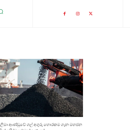
ාලිමා ආණ්ඩුවේ ගල් අගුරු හොරකම ගැන මහජන