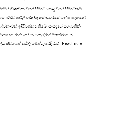
ෙරට විවාහවන වයස් සීමාව පොදු වයස් සීමාවකට
න ඒමට පාර්ලිමේන්තු මන්ත්‍රීවරියන්ගේ සංසදයෙන්
ෝජනාවක් ඉදිරිපත්කර තිබේ. සංසදයේ සභාපතිනි
ාත්‍ය සරෝජා සාවිත්‍රි පෝල්රාජ් මහත්මියගේ
:
ලිකත්වයෙන් පාර්ලිමේන්තුවේදී රැස්…
Read more
විවාහ
වයස
පොදු
වයස්
සීමාවකට