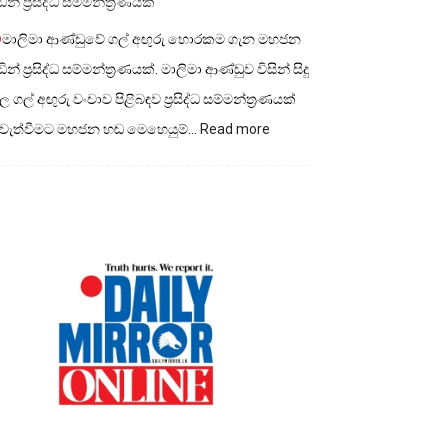
ින් ප්‍රසිද්ධ සම්මන්ත්‍රණයක්
මාලිමා ආණ්ඩුවේ ගල් අඟුරු හොරකම ගැන මහජන
ින් ප්‍රසිද්ධ සම්මන්ත්‍රණයක්. මාලිමා ආණ්ඩුව විසින් සිදු
 ගල් අඟුරු වංචාව පිළිබඳව ප්‍රසිද්ධ සම්මන්ත්‍රණයක්
:
ැවැත්වීමට මහජන හඬ මෙහෙයුම්…
Read more
මාලිමා
ආණ්ඩුවේ
ගල්
අගුරු
හොරකම
ගැන
මහජන
හඩින්
ප්‍රසිද්ධ
සම්මන්ත්‍රණයක්