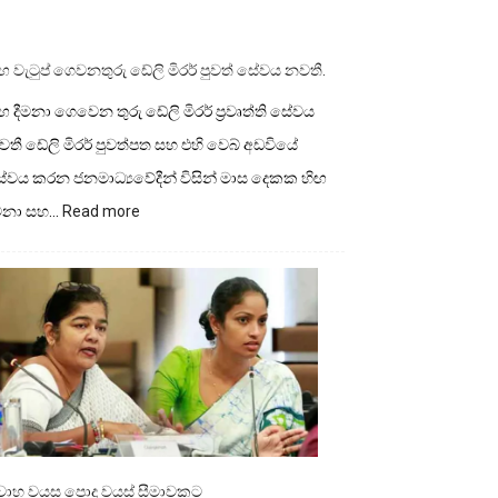
ඟ වැටුප් ගෙවනතුරු ඩේලි මිරර් පුවත් සේවය නවතී.
ඟ දීමනා ගෙවෙන තුරු ඩේලි මිරර් ප්‍රවෘත්ති සේවය
තී ඩේලි මිරර් පුවත්පත සහ එහි වෙබ් අඩවියේ
ේවය කරන ජනමාධ්‍යවේදීන් විසින් මාස දෙකක හිඟ
:
ීමනා සහ…
Read more
හිඟ
වැටුප්
ගෙවනතුරු
ඩේලි
මිරර්
පුවත්
සේවය
නවතී.
ිවාහ වයස පොදු වයස් සීමාවකට