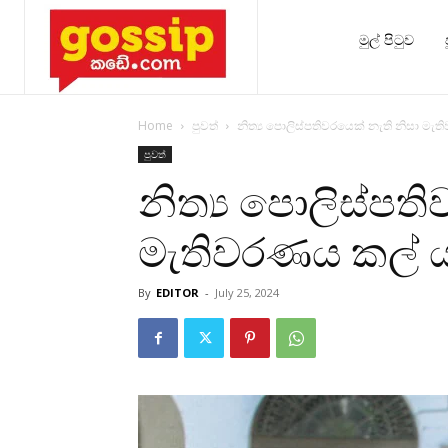
මුල් පිටුව
Home
පුවත්
නිත්‍ය පොලිස්පතිවරයෙක් නැති නිසා මැත
පුවත්
නිත්‍ය පොලිස්පත
මැතිවරණය කල් යය
By
EDITOR
-
July 25, 2024