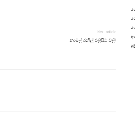
ම
ගෙ
ය
Next article
අම
නාමල් රනිල් එළිපිට වලි!
මූ