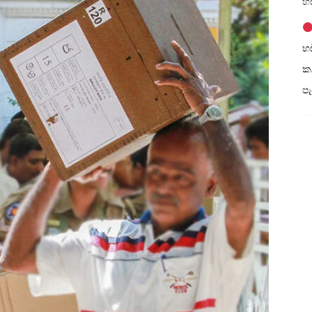
හඩ
හඩ
කල
ප