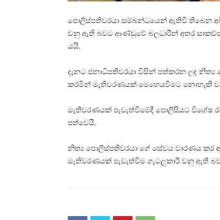
පොලිස්පතිවරයා සම්බන්ධයෙන් ඇතිවී තිබෙන අර
වනු ඇති බවට ආණ්ඩුවේ බලධාරීන් අතර සාකච්ඡ
යයි.
දැනට ජනාධිපතිවරයා විසින් පත්කරන ලද නිත්‍ය
කරමින් මැතිවරණයක් මෙහෙයවීමට නොහැකි වන
මැතිවරණයක් පැවැත්වීමේදී පොලිසියට විශේෂ ර
පත්වෙයි.
නිත්‍ය පොලිස්පතිවරයා ගේ සේවය වාරණය කර 
මැතිවරණයක් පැවැත්වීම ගැටලුකාරී වනු ඇති බවද