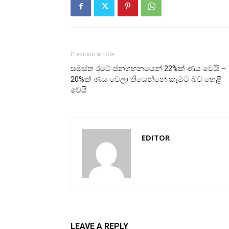
Previous article
සමස්ත රටේ ජනගහනයෙන් 22%ක් ණය වෙයි –
20%ක් ණය වෙලා තියෙන්නේ කෑමට බව හෙළි
වෙයි
EDITOR
LEAVE A REPLY