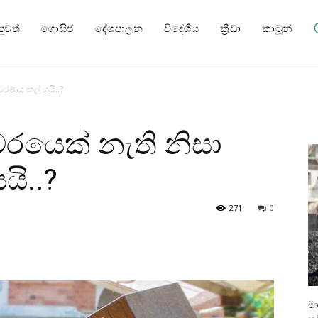
පුවත්
ගොසිප්
දේශපාලන
විදේශීය
ක්‍රීඩා
කාටූන්
ිවරණය කල් යයි..?
ිවරයෙක් නැති නිසා
ි..?
271
0
ම