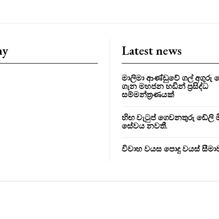
ny
Latest news
මාලිමා ආණ්ඩුවේ ගල් අගුර
ගැන මහජන හඩින් ප්‍රසිද්ධ
සම්මන්ත්‍රණයක්
හිඟ වැටුප් ගෙවනතුරු ඩේලි මි
සේවය නවතී.
විවාහ වයස පොදු වයස් සීම