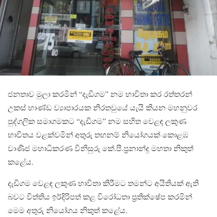
ජනතාව මුලා කරමින් “දැඩිගම” නම භාවිතා කර රත්තරන්
උකස් භාණ්ඩ ව්‍යාපාරයක නිරතවුයේ යැයි කියන මහනුවර
පුද්ගලික සමාගමකට “දැඩිගම” නම සහිත වෙළඳ ලකුණ
භාවිතය වළක්වමින් අතුරු තහනම් නියෝගයක් කොළඹ
වාණිජ මහාධිකරණ විනිසුරු කේ.පී.ප්‍රනාන්දු මහතා නිකුත්
කළේය.
දැඩිගම වෙළඳ ලකුණ භාවිතා කිරීමට තමන්ට අයිතියක් ඇති
බවට විත්තිය ඉර්දිරිපත් කළ විරෝධතා ප්‍රතික්ෂේප කරමින්
මෙම අතුරු නියෝගය නිකුත් කළේය.