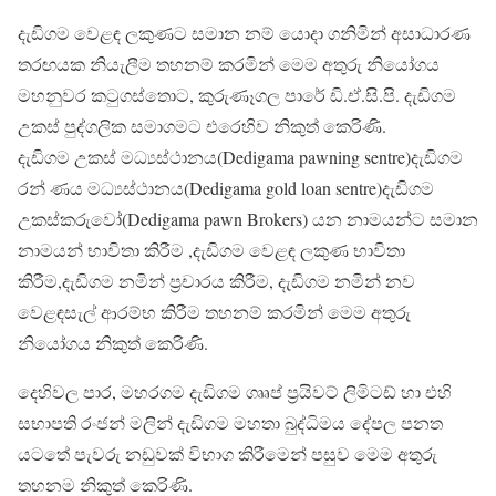
දැඩිගම වෙළඳ ලකුණට සමාන නම් යොදා ගනිමින් අසාධාරණ
තරඟයක නියැලීම තහනම් කරමින් මෙම අතුරු නියෝගය
මහනුවර කටුගස්තොට, කුරුණෑගල පාරේ ඩි.ඒ.සි.පි. දැඩිගම
උකස් පුද්ගලික සමාගමට එරෙහිව නිකුත් කෙරිණි.
දැඩිගම උකස් මධ්‍යස්ථානය(Dedigama pawning sentre)දැඩිගම
රන් ණය මධ්‍යස්ථානය(Dedigama gold loan sentre)දැඩිගම
උකස්කරුවෝ(Dedigama pawn Brokers) යන නාමයන්ට සමාන
නාමයන් භාවිතා කිරීම ,දැඩිගම වෙළඳ ලකුණ භාවිතා
කිරීම,දැඩිගම නමින් ප්‍රචාරය කිරීම, දැඩිගම නමින් නව
වෙළඳසැල් ආරම්භ කිරීම තහනම් කරමින් මෙම අතුරු
නියෝගය නිකුත් කෙරිණි.
දෙහිවල පාර, මහරගම දැඩිගම ගෲප් ප්‍රයිවට් ලිමිටඩ් හා එහි
සභාපති රංජන් මලින් දැඩිගම මහතා බුද්ධිමය දේපල පනත
යටතේ පැවරු නඩුවක් විභාග කිරීමෙන් පසුව මෙම අතුරු
තහනම නිකුත් කෙරිණි.