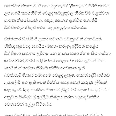
එහෙයින් ජනතා විශ්වාසය දිනූ පැමිණිලිකරුගේ කීර්ති නාමය
උපයෝගී කරගනිමින් වෙළඳ කටයුතුවල නිරත වීම වළක්වන
වාරණ නියෝගයක් හා අතුරු තහනම් දැන්වීම් නොතීසී
විත්තිකරුට නිකුත් කරන ලෙසද ඉල්ලා සිටියේය.
විත්තිකාර ඩි.ඒ.සි.පි උකස් සමාගම වෙනුවෙන් ජනාධිපති
නීතිඥ කුවේරද සොයිසා මහතා කරුණු ඉදිරිපත් කළේය.
විත්තිකාර සමාගම දැඩිගම යන නාමය වසර තිහක සිට භාවිතා
කරන බවත්,විත්තිකරුවන්ගේ පෙළපත් නාමය දැඩිගම වන
හෙයින් ඒ භාවිතා කිරීමේ නීතිමය අවකාශ ඇති
බවත්,පැමිණිකාර සමාගමේ වෙළඳ ලකුණ කොන්දේසි සහිතව
ලියාපදිංචි කර ඇති බවත් විත්තිය වෙනුවෙන් කරුණු ඉදිරිපත්
කළ කුවේරද ද සොයිසා මහතා වැඩිදුරටත් සඳහන් කළේය.එය
අනුව පැමිණිල්ලේ ඉල්ලීම නිෂ්ප්‍රභ කරන ලෙසද විත්තිය
වෙනුවෙන් ඉල්ලා සිටියේය.
අදාල විරෝධතා ප්‍රතික්ෂේප කර ඇති මහාධිකරණ විනිසුරු