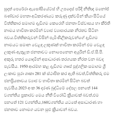
සුදත් පෙරේරා ඇසෝසියේට්ස් හි උපදෙස් පරිදි නීතිඥ මනෝජ්
බණ්ඩාර මහතා අධිකරණයට කරුණු දක්වමින් කියා සිටියේ
විත්තිකාර සමාගම දැඩිගම කෙරෙහි ජනතා විස්වාසය හා කීර්ති
නාමය භාවිතා කරමින් ව්‍යාජ ව්‍යාපාරයක නිරතව සිටින
බවය.විත්තිකරුවන් විසින් පැමිණිලිකරුවන්ගේ දැඩිගම
නාමයට සමාන වෙළඳ ලකුණක් භාවිතා කරමින් එම වෙළඳ
ලකුණ ඇතුළත ජනතාවට නොපෙනෙන අයුරින් ඩි.ඒ.සි.පි.
අකුරු හතර යොදමින් අසාධාරණ තරගයක නිරත වන බවද
පැවසීය. 1950 ආරම්භ කළ දැඩිගම ගෲප් පුද්ගලික සමාගම ශ්‍රී
ලංකාව පුරා ශාකා 281 ක් ස්ථාපිත කර ඇති බවත්,විත්තිකරු එම
ජනප්‍රියතාවය ව්‍යාජ ව භාවිතා කරමින් සිටින බවත්
පැවසීය.2023 අංක 36 දරණ බුද්ධිමේ දේපල පනතේ 144
වගන්තිය ප්‍රකාරව මෙය නීති විරෝධී ක්‍රියාවක් බවත්,එම
පනතේ 121 වගන්තිය,160වගන්තිය යටතේ අසාධාරණ හා
ජනතාව නොමග යවන සුළු ක්‍රියාවන් බවය.