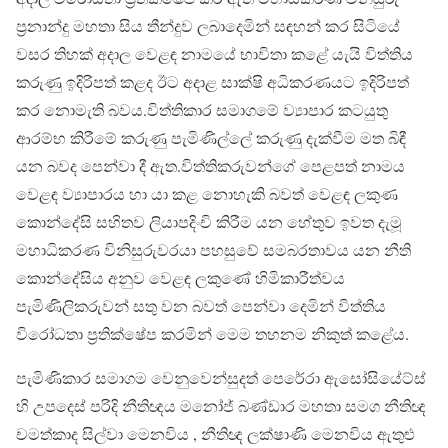
ප්‍රනාන්දු මහතා සිය තීන්දුව ලබාදෙමින් සඳහන් කර සිටියේ
වසර තිහක් අදාල වෙළඳ නාමයේ භාවිතා කළේ යැයි විත්තිය
කරුණු ඉදිරිපත් කළද ඊට අදාළ සාක්ෂි අධිකරණයට ඉදිරිපත්
කර නොමැති බවය.විත්තිකාර සමාගමේ ව්‍යාපාර කටයුතු
ආරම්භ කිරීමේ කරුණු පැමිණිල්ලේ කරුණු දැක්වීම මත බිඳී
යන බවද පෙන්වා දී ඇත.විත්තිකරුවන්ගේ පෙළපත් නාමය
වෙළඳ ව්‍යාපාරය හා යා කළ නොහැකි බවත් වෙළඳ ලකුණ
කොන්දේසි සහිතව ලියාපදිංචි කිරීම යන හේතුව ඉවත දැමූ
මහාධිකරණ විනිසුරුවරයා පහසුවේ සමබරතාවය යන නීති
කොන්දේසිය අනුව වෙළඳ ලකුණේ හිමිකාරීත්වය
පැමිණිලිකරුවන් සතු වන බවත් පෙන්වා දෙමින් විත්තිය
විරෝධතා ප්‍රතික්ෂේප කරමින් මෙම තහනම නිකුත් කළේය.
පැමිණිකාර සමාගම වෙනුවෙන්සුදත් පෙරේරා ඇසෝසියේට්ස්
හි උපදෙස් පරිදි නීතිඥය මනෝජ් බණ්ඩාර මහතා සමග නීතිඥ
චමත්කාද සිල්වා මෙනවිය , නීතිඥ ලක්ෂාණි මෙනවිය ඇතුළු