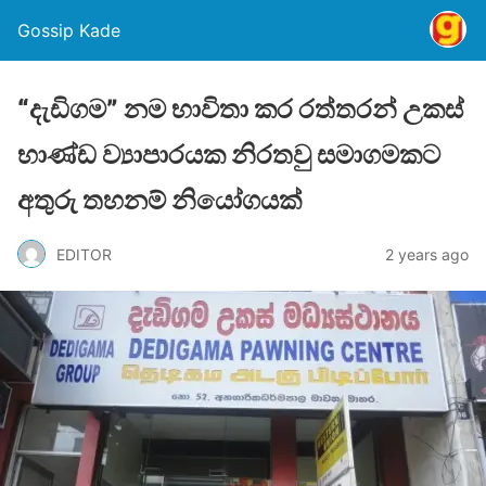
Gossip Kade
“දැඩිගම” නම භාවිතා කර රත්තරන් උකස්
භාණ්ඩ ව්‍යාපාරයක නිරතවු සමාගමකට
අතුරු තහනම් නියෝගයක්
EDITOR
2 years ago