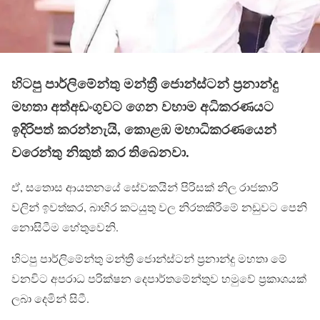
හිටපු පාර්ලිමේන්තු මන්ත්‍රී ජොන්ස්ටන් ප්‍රනාන්දු
මහතා අත්අඩංගුවට ගෙන වහාම අධිකරණයට
ඉදිරිපත් කරන්නැයි, කොළඹ මහාධිකරණයෙන්
වරෙන්තු නිකුත් කර තිබෙනවා.
ඒ, සතොස ආයතනයේ සේවකයින් පිරිසක් නිල රාජකාරි
වලින් ඉවත්කර, බාහිර කටයුතු වල නිරතකිරීමේ නඩුවට පෙනි
නොසිටීම හේතුවෙනි.
හිටපු පාර්ලිමේන්තු මන්ත්‍රී ජොන්ස්ටන් ප්‍රනාන්දු මහතා මේ
වනවිට අපරාධ පරික්ෂන දෙපාර්තමේන්තුව හමුවේ ප්‍රකාශයක්
ලබා දෙමින් සිටී.