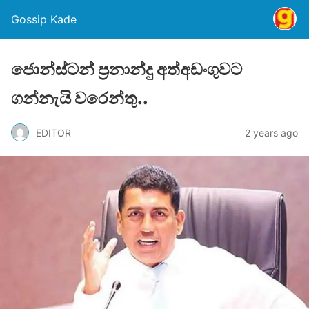
Gossip Kade
ජොන්ස්ටන් ප්‍රනාන්දු අත්අඩංගුවට
ගන්නැයි වරෙන්තු..
EDITOR
2 years ago