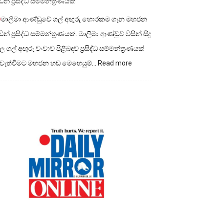
ින් ප්‍රසිද්ධ සම්මන්ත්‍රණයක්
මාලිමා ආණ්ඩුවේ ගල් අඟුරු හොරකම ගැන මහජන
ින් ප්‍රසිද්ධ සම්මන්ත්‍රණයක්. මාලිමා ආණ්ඩුව විසින් සිදු
 ගල් අඟුරු වංචාව පිළිබඳව ප්‍රසිද්ධ සම්මන්ත්‍රණයක්
:
ැවැත්වීමට මහජන හඬ මෙහෙයුම්…
Read more
මාලිමා
ආණ්ඩුවේ
ගල්
අගුරු
හොරකම
ගැන
මහජන
හඩින්
ප්‍රසිද්ධ
සම්මන්ත්‍රණයක්