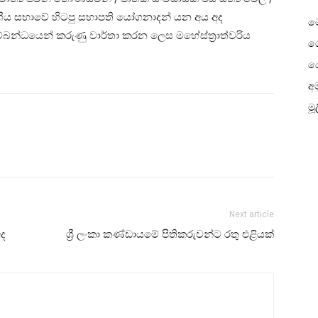
ාදේශීය සභාවේ හිටපු සභාපති යෝගනාදන් යන අය අද
ම
ම්බන්ධයෙන් කරුණු වාර්තා කරන ලෙස මහේස්ත්‍රාත්වරිය
ගෙ
ය
අම
මූ
Next article
අද
ශ්‍රී ලංකා කණ්ඩායමේ පිතිකරුවන්ට රතු එළියක්