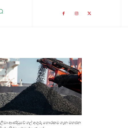
ාලිමා ආණ්ඩුවේ ගල් අගුරු හොරකම ගැන මහජන