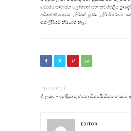
ජ්‍යෙෂ්ඨ සාමාජික ලෝගදාස් සහ නුවරඑළිය ප්‍ර
අධිකරණය වෙත ඉදිරිපත් වුණා. ඉදිරි විමර්ශන ස
පොලීසියට නියෝග කළා.
Previous article
ශ්‍රී ලංකා – ඉන්දියා තුන්වන විස්සයි විස්ස තරගය 
EDITOR