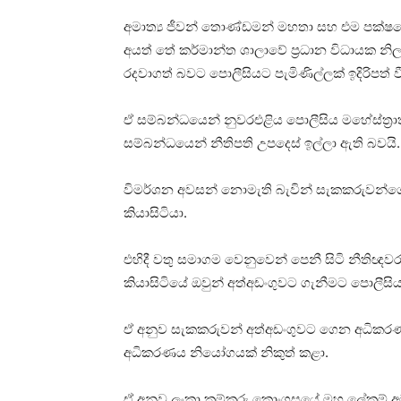
අමාත්‍ය ජීවන් තොණ්ඩමන් මහතා සහ එම පක්ෂයේ
අයත් තේ කර්මාන්ත ශාලාවේ ප්‍රධාන විධායක නි
රදවාගත් බවට පොලීසියට පැමිණිල්ලක් ඉදිරිපත් වී
ඒ සම්බන්ධයෙන් නුවරඑළිය පොලීසිය මහේස්ත්‍ර
සම්බන්ධයෙන් නීතිපති උපදෙස් ඉල්ලා ඇති බවයි.
විමර්ශන අවසන් නොමැති බැවින් සැකකරුවන්
කියාසිටියා.
එහිදී වතු සමාගම වෙනුවෙන් පෙනී සිටි නීතිඥ
කියාසිටියේ ඔවුන් අත්අඩංගුවට ගැනීමට පොලීසිය
ඒ අනුව සැකකරුවන් අත්අඩංගුවට ගෙන අධිකරණයට
අධිකරණය නියෝගයක් නිකුත් කළා.
ඒ අනුව ලංකා කම්කරු කොංග්‍රසයේ මහ ලේකම් අමා