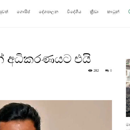
පුවත්
ගොසිප්
දේශපාලන
විදේශීය
ක්‍රීඩා
කාටූන්
ි
් අධිකරණයට එයි
282
0
ම