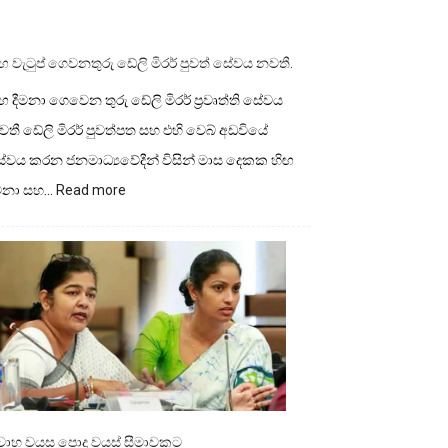
ඟ වැටුප් ගෙවනතුරු ඩේලි මිරර් පුවත් සේවය නවතී.
ඟ දීමනා ගෙවෙන තුරු ඩේලි මිරර් ප්‍රවෘත්ති සේවය
තී ඩේලි මිරර් පුවත්පත සහ එහි වෙබ් අඩවියේ
ේවය කරන ජනමාධ්‍යවේදීන් විසින් මාස දෙකක හිඟ
:
ීමනා සහ…
Read more
හිඟ
වැටුප්
ගෙවනතුරු
ඩේලි
මිරර්
පුවත්
සේවය
නවතී.
ිවාහ වයස පොදු වයස් සීමාවකට