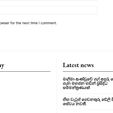
owser for the next time I comment.
ny
Latest news
මාලිමා ආණ්ඩුවේ ගල් අගුර
ගැන මහජන හඩින් ප්‍රසිද්ධ
සම්මන්ත්‍රණයක්
හිඟ වැටුප් ගෙවනතුරු ඩේලි මි
සේවය නවතී.