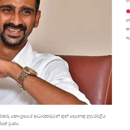
හඩ
හඩ
කල
ප
ම්කරු කොංග්‍රසයේ ආධාරකරුවන් තුන් දෙනෙකු නුවරඑළිය
ිපත් වුණා.