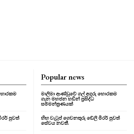
Popular news
ු හොරකම
මාලිමා ආණ්ඩුවේ ගල් අගුරු හොරකම
ගැන මහජන හඩින් ප්‍රසිද්ධ
සම්මන්ත්‍රණයක්
රර් පුවත්
හිඟ වැටුප් ගෙවනතුරු ඩේලි මිරර් පුවත්
සේවය නවතී.