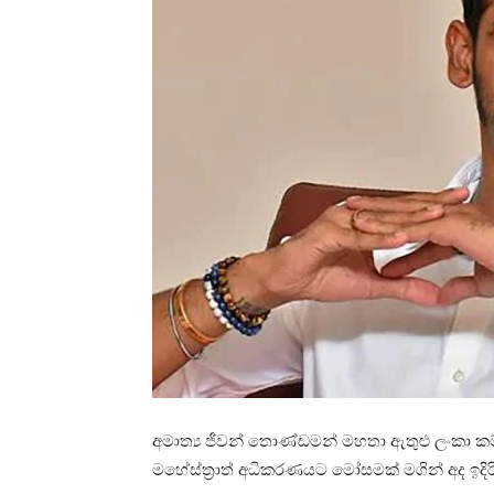
අමාත්‍ය ජීවන් තොණ්ඩමන් මහතා ඇතුළු ලංකා ක
මහේස්ත්‍රාත් අධිකරණයට මෝසමක් මගින් අද ඉදිර