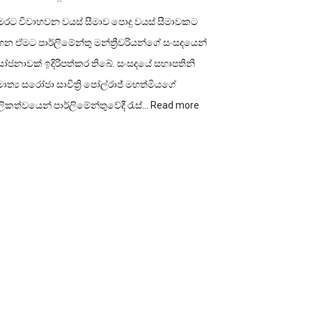
ෙරට විවාහවන වයස් සීමාව පොදු වයස් සීමාවකට
න ඒමට පාර්ලිමේන්තු මන්ත්‍රීවරියන්ගේ සංසදයෙන්
ෝජනාවක් ඉදිරිපත්කර තිබේ. සංසදයේ සභාපතිනි
ාත්‍ය සරෝජා සාවිත්‍රි පෝල්රාජ් මහත්මියගේ
:
ලිකත්වයෙන් පාර්ලිමේන්තුවේදී රැස්…
Read more
විවාහ
වයස
පොදු
වයස්
සීමාවකට