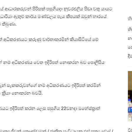
 ආධාරකරුවන් පිරිසක් පසුගියදා නුවරඑලිය පිඩෘ වතු යායට
ලධාරියා ඇතුළු කාර්ය මණ්ඩලය පැය කීපයක් ඔවුන් භාරයේ
හි
 තිබුණා.
හි
නව
ාත් අධිකරණයට කරුණු වාර්තාකරමින් කියාසිටියේ මේ
ස
ද
ගේ නම් අධිකරණය වෙත ඉදිරිපත් නොකරන බව පොලීසිය
වරුන් සැකකරුවන්ගේ නම් අධිකරණයට ඉදිරිපත් කරමින්
 ක්‍රියා නොකරන බවයි.
 ඉදිරිපත් කරන ලෙස පසුගිය 22වනදා මහේස්ත්‍රාත්
ව
ත්‍ය ජීවන් තොණ්ඩමන් / ජාතික සංවිධායක එස් සත්‍ය වේල් /