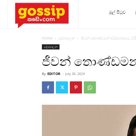
මුල් පිටුව
Home
දේශපාලන
ජීවන් තොණ්ඩමන් අධිකරණයට එය
දේශපාලන
ජීවන් තොණ්ඩමන
By
EDITOR
-
July 30, 2024