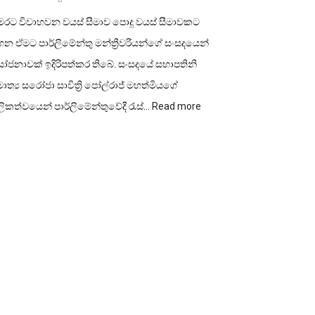
ෙරට විවාහවන වයස් සීමාව පොදු වයස් සීමාවකට
න ඒමට පාර්ලිමේන්තු මන්ත්‍රීවරියන්ගේ සංසදයෙන්
ෝජනාවක් ඉදිරිපත්කර තිබේ. සංසදයේ සභාපතිනි
ාත්‍ය සරෝජා සාවිත්‍රි පෝල්රාජ් මහත්මියගේ
:
ලිකත්වයෙන් පාර්ලිමේන්තුවේදී රැස්…
Read more
විවාහ
වයස
පොදු
වයස්
සීමාවකට