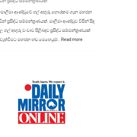
ින් ප්‍රසිද්ධ සම්මන්ත්‍රණයක්
මාලිමා ආණ්ඩුවේ ගල් අඟුරු හොරකම ගැන මහජන
ින් ප්‍රසිද්ධ සම්මන්ත්‍රණයක්. මාලිමා ආණ්ඩුව විසින් සිදු
 ගල් අඟුරු වංචාව පිළිබඳව ප්‍රසිද්ධ සම්මන්ත්‍රණයක්
:
ැවැත්වීමට මහජන හඬ මෙහෙයුම්…
Read more
මාලිමා
ආණ්ඩුවේ
ගල්
අගුරු
හොරකම
ගැන
මහජන
හඩින්
ප්‍රසිද්ධ
සම්මන්ත්‍රණයක්