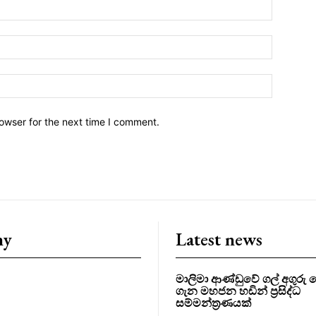
owser for the next time I comment.
ny
Latest news
මාලිමා ආණ්ඩුවේ ගල් අගුර
ගැන මහජන හඩින් ප්‍රසිද්ධ
සම්මන්ත්‍රණයක්