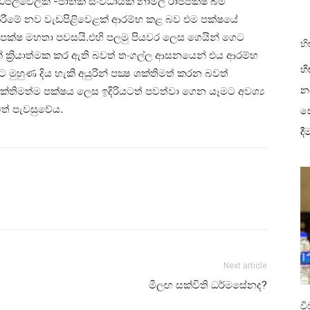
පිලිවෙලක් -ජාතික සංවිධායක නාමල් රාජපක්ෂ බිම්
් කිරීමේ නව වැඩපිළිවෙළක් ආරම්භ කළ බව එම පක්ෂයේ
රාප්පක්ෂ මහතා පවසයි.එහි පලමු පියවර ලෙස ගෙයින් ගෙට
හි
ක් ක්‍රියාත්මක කර ඇති බවත් තංගල්ල ආසනයෙන් එය ආරම්භ
හි
ුහුණ දිය හැකි අයුරින් පක්‍ෂ ශක්තිමත් කරන බවත්
නව
 ශක්තිමත්ම පක්ෂය ලෙස ඉදිරියටත් පවත්වා ගෙන යෑමට අවශ්‍ය
ත් පැවසුවේය.
ස
ද
Next article
මීලඟ සක්විති ධර්මසේනද?
ව