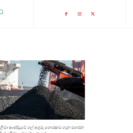
ාලිමා ආණ්ඩුවේ ගල් අගුරු හොරකම ගැන මහජන