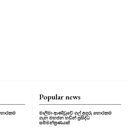
Popular news
ු හොරකම
මාලිමා ආණ්ඩුවේ ගල් අගුරු හොරකම
ගැන මහජන හඩින් ප්‍රසිද්ධ
සම්මන්ත්‍රණයක්