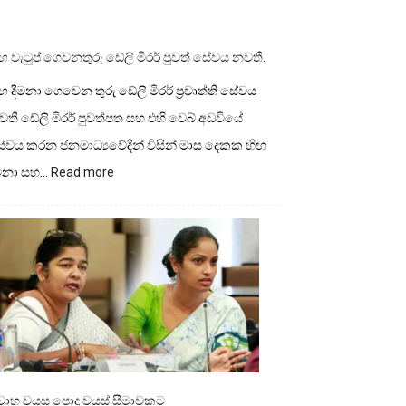
ඟ වැටුප් ගෙවනතුරු ඩේලි මිරර් පුවත් සේවය නවතී.
ඟ දීමනා ගෙවෙන තුරු ඩේලි මිරර් ප්‍රවෘත්ති සේවය
තී ඩේලි මිරර් පුවත්පත සහ එහි වෙබ් අඩවියේ
ේවය කරන ජනමාධ්‍යවේදීන් විසින් මාස දෙකක හිඟ
:
ීමනා සහ…
Read more
හිඟ
වැටුප්
ගෙවනතුරු
ඩේලි
මිරර්
පුවත්
සේවය
නවතී.
ිවාහ වයස පොදු වයස් සීමාවකට