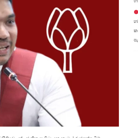
හඩ
හඩ
කල
ප