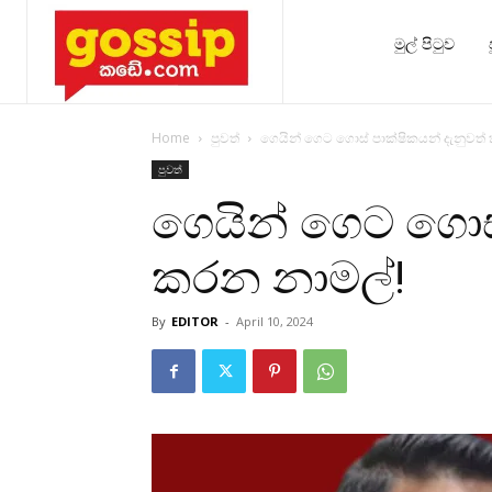
මුල් පිටුව
Home
පුවත්
ගෙයින් ගෙට ගොස් පාක්ෂිකයන් දැනුවත්
පුවත්
ගෙයින් ගෙට ගොස්
කරන නාමල්!
By
EDITOR
-
April 10, 2024