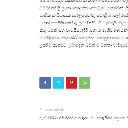
පොහොට්ටුව ශක්තිමත් කරන්න බිම්මට්ටමින් වැඩ
මට්ටමින් ශ්‍රී ලංකා පොදුජන පෙරමුණ ශක්තිමත
ජාතික සංවිධායක පාර්ලිමේන්තු මන්ත්‍රී නාමල් 
ගොස් පාක්ෂිකයන් දැනුවත් කිරීමේ වැඩපිළිවෙළ
කළ බවත් ඔහු පැවසීය.ඉදිරි ඕනෑම මැතිවරණයකට ම
මන්ත‍්‍රීවරයා කියා සිටී.පොදුජන පෙරමුන මෙරට
උපරිම කැපවීම ලබාදෙන බවත් ඒ මහතා වැඩිදුරට
Previous article
ලක් අම්මා නිවසින් අතුරුදහන්! පොලිසිය පසුපස!!