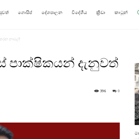
පුවත්
ගොසිප්
දේශපාලන
විදේශීය
ක්‍රීඩා
කාටූන්
 කරන නාමල්!
 පාක්ෂිකයන් දැනුවත්
396
0
ම