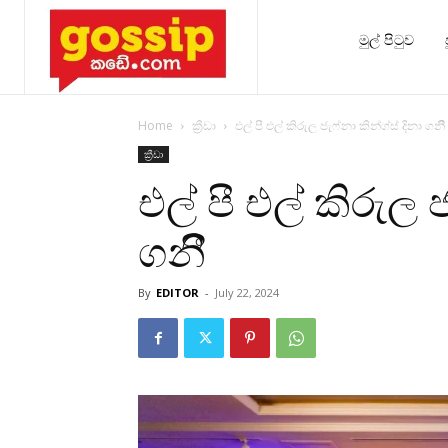
මුල් පිටුව
Home
ක්‍රීඩා
එල් පී එල් කිරුල ජැෆ්නා කින්ග්ස් දිනා ගනිී
ක්‍රීඩා
එල් පී එල් කිරුල 
ගනිී
By
EDITOR
-
July 22, 2024