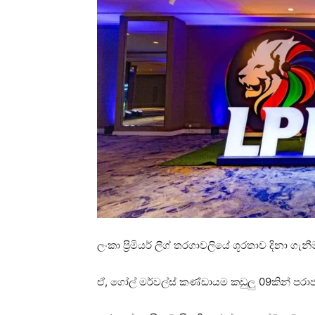
ලංකා ප්‍රිමියර් ලීග් තරගාවලියේ ශූරතාව දිනා ගැ
ඒ, ගෝල් මර්වල්ස් කණ්ඩායම කඩුලු 09කින් පරා