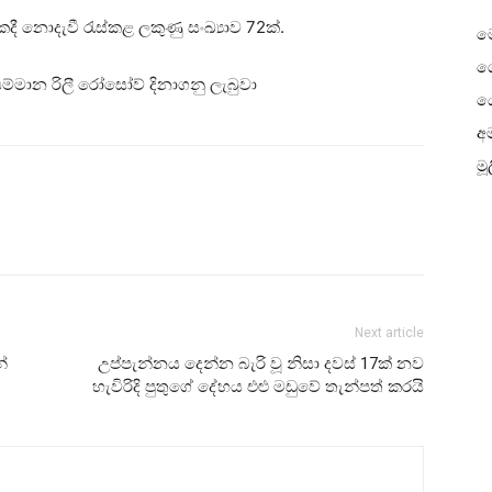
කදී නොදැවී රැස්කළ ලකුණු සංඛ්‍යාව 72ක්.
ම
ගෙ
්මාන රිලී රෝසෝව් දිනාගනු ලැබුවා
ය
අම
මූ
Next article
්
උප්පැන්නය දෙන්න බැරි වූ නිසා දවස් 17ක් නව
හැවිරිදි පුතුගේ දේහය එළු මඩුවේ තැන්පත් කරයි