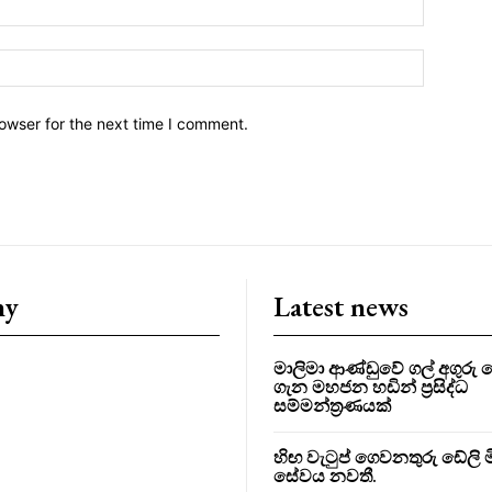
owser for the next time I comment.
ny
Latest news
මාලිමා ආණ්ඩුවේ ගල් අගුර
ගැන මහජන හඩින් ප්‍රසිද්ධ
සම්මන්ත්‍රණයක්
හිඟ වැටුප් ගෙවනතුරු ඩේලි මි
සේවය නවතී.