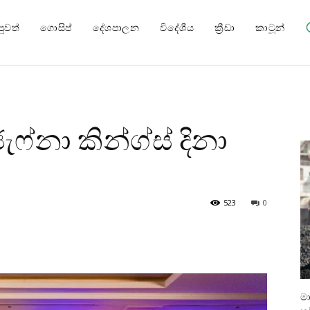
පුවත්
ගොසිප්
දේශපාලන
විදේශීය
ක්‍රීඩා
කාටූන්
ජැෆ්නා කින්ග්ස් දිනා
523
0
ම