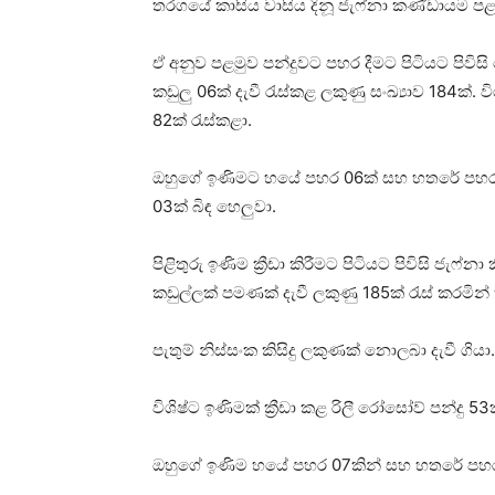
තරගයේ කාසිය වාසිය දිනූ ජැෆ්නා කණ්ඩායම පළ
ඒ අනුව පළමුව පන්දුවට පහර දීමට පිටියට පිවි
කඩුලු 06ක් දැවී රැස්කළ ලකුණු සංඛ්‍යාව 184ක්. 
82ක් රැස්කළා.
ඔහුගේ ඉණිමට හයේ පහර 06ක් සහ හතරේ පහර 08ක් 
03ක් බිඳ හෙලුවා.
පිළිතුරු ඉණිම ක්‍රීඩා කිරීමට පිටියට පිවිසි ජැෆ
කඩුල්ලක් පමණක් දැවී ලකුණු 185ක් රැස් කරමින
පැතුම් නිස්සංක කිසිදු ලකුණක් නොලබා දැවී ගියා.
විශිෂ්ට ඉණිමක් ක්‍රීඩා කළ රිලී රෝසෝව් පන්දු 5
ඔහුගේ ඉණිම හයේ පහර 07කින් සහ හතරේ පහර 