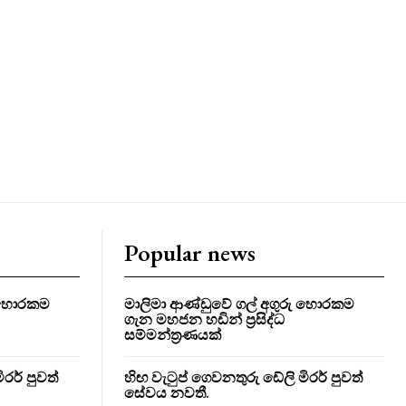
Popular news
ු හොරකම
මාලිමා ආණ්ඩුවේ ගල් අගුරු හොරකම
ගැන මහජන හඩින් ප්‍රසිද්ධ
සම්මන්ත්‍රණයක්
රර් පුවත්
හිඟ වැටුප් ගෙවනතුරු ඩේලි මිරර් පුවත්
සේවය නවතී.