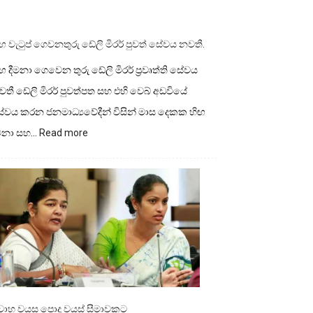
ඟ වැටුප් ගෙවනතුරු ඩේලි මිරර් පුවත් සේවය නවතී.
ඟ දීමනා ගෙවෙන තුරු ඩේලි මිරර් ප්‍රවෘත්ති සේවය
තී ඩේලි මිරර් පුවත්පත සහ එහි වෙබ් අඩවියේ
ේවය කරන ජනමාධ්‍යවේදීන් විසින් මාස දෙකක හිඟ
:
ීමනා සහ…
Read more
හිඟ
වැටුප්
ගෙවනතුරු
ඩේලි
මිරර්
පුවත්
සේවය
නවතී.
ිවාහ වයස පොදු වයස් සීමාවකට