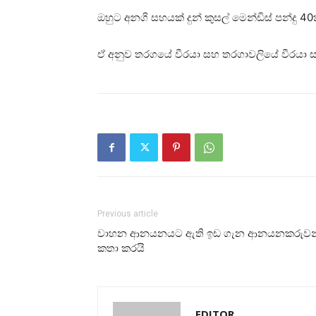
ඔහුට අනගි සහයක් දුන් කුසල් මෙන්ඩිස් පන්දු 40
ඒ අනුව තරගයේ වීරයා සහ තරගාවලියේ වීරයා සම
Previous article
වාහන ආනයනයට ඇති ඉඩ ගැන ආනයනකරුවන
කතා කරයි
EDITOR