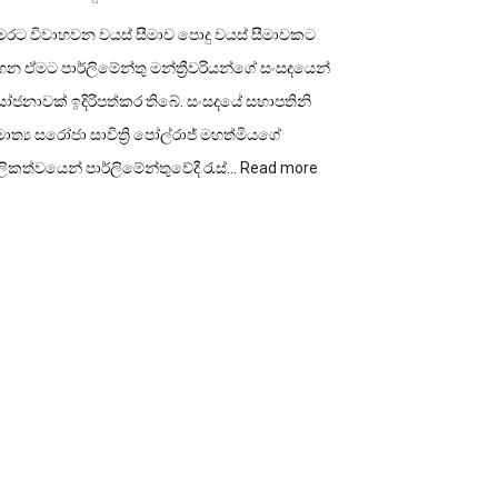
ෙරට විවාහවන වයස් සීමාව පොදු වයස් සීමාවකට
න ඒමට පාර්ලිමේන්තු මන්ත්‍රීවරියන්ගේ සංසදයෙන්
ෝජනාවක් ඉදිරිපත්කර තිබේ. සංසදයේ සභාපතිනි
ාත්‍ය සරෝජා සාවිත්‍රි පෝල්රාජ් මහත්මියගේ
:
ලිකත්වයෙන් පාර්ලිමේන්තුවේදී රැස්…
Read more
විවාහ
වයස
පොදු
වයස්
සීමාවකට