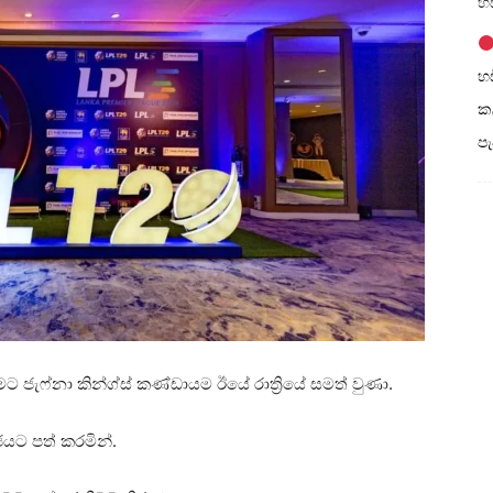
හඩ
හඩ
කල
ප
නීමට ජැෆ්නා කින්ග්ස් කණ්ඩායම ඊයේ රාත්‍රියේ සමත් වුණා.
ජයට පත් කරමින්.