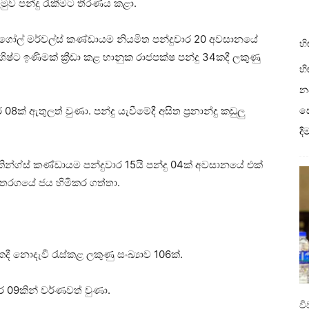
මුව පන්දු රැකීමට තීරණය කළා.
සි ගෝල් මර්වල්ස් කණ්ඩායම නියමිත පන්දුවාර 20 අවසානයේ
හි
විශිෂ්ට ඉණිමක් ක්‍රීඩා කළ භානුක රාජපක්ෂ පන්දු 34කදී ලකුණු
හි
නව
ඇතුලත් වුණා. පන්දු යැවීමේදී අසිත ප්‍රනාන්දු කඩුලු
ස
ද
්නා කින්ග්ස් කණ්ඩායම පන්දුවාර 15යි පන්දු 04ක් අවසානයේ එක්
් තරගයේ ජය හිමිකර ගත්තා.
3කදී නොදැවී රැස්කළ ලකුණු සංඛ්‍යාව 106ක්.
09කින් වර්ණවත් වුණා.
ව