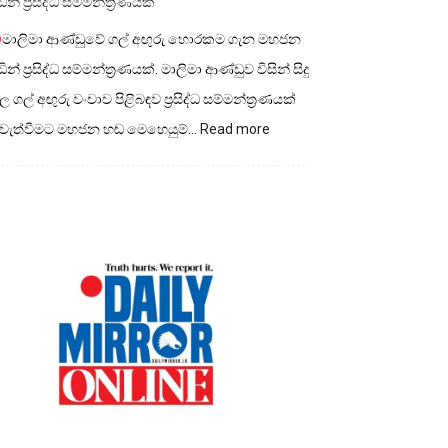
ින් ප්‍රසිද්ධ සම්මන්ත්‍රණයක්
මාලිමා ආණ්ඩුවේ ගල් අඟුරු හොරකම ගැන මහජන
ින් ප්‍රසිද්ධ සම්මන්ත්‍රණයක්. මාලිමා ආණ්ඩුව විසින් සිදු
 ගල් අඟුරු වංචාව පිළිබඳව ප්‍රසිද්ධ සම්මන්ත්‍රණයක්
:
ැවැත්වීමට මහජන හඬ මෙහෙයුම්…
Read more
මාලිමා
ආණ්ඩුවේ
ගල්
අගුරු
හොරකම
ගැන
මහජන
හඩින්
ප්‍රසිද්ධ
සම්මන්ත්‍රණයක්