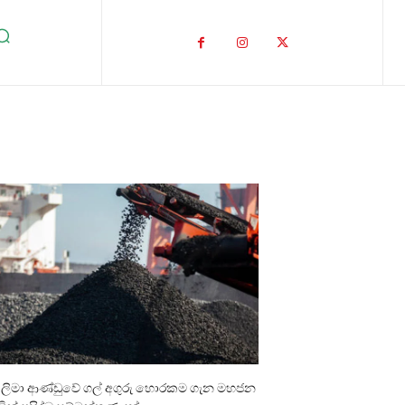
ාලිමා ආණ්ඩුවේ ගල් අගුරු හොරකම ගැන මහජන