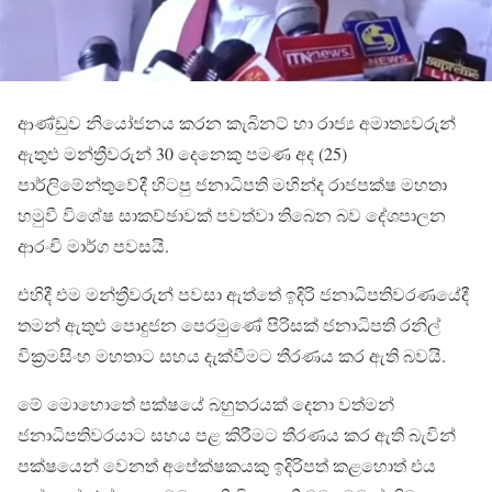
ආණ්ඩුව නියෝජනය කරන කැබිනට් හා රාජ්‍ය අමාත්‍යවරුන්
ඇතුළු මන්ත්‍රීවරුන් 30 දෙනෙකු පමණ අද (25)
පාර්ලිමේන්තුවේදී හිටපු ජනාධිපති මහින්ද රාජපක්ෂ මහතා
හමුවී විශේෂ සාකච්ඡාවක් පවත්වා තිබෙන බව දේශපාලන
ආරංචි මාර්ග පවසයි.
එහිදී එම මන්ත්‍රීවරුන් පවසා ඇත්තේ ඉදිරි ජනාධිපතිවරණයේදී
තමන් ඇතුළු පොදුජන පෙරමුණේ පිරිසක් ජනාධිපති රනිල්
වික්‍රමසිංහ මහතාට සහය දැක්වීමට තීරණය කර ඇති බවයි.
මේ මොහොතේ පක්ෂයේ බහුතරයක් දෙනා වත්මන්
ජනාධිපතිවරයාට සහය පළ කිරීමට තීරණය කර ඇති බැවින්
පක්ෂයෙන් වෙනත් අපේක්ෂකයකු ඉදිරිපත් කළහොත් එය