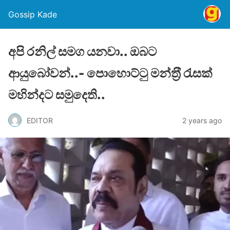
Gossip Kade
අපි රනිල් සමග යනවා.. ඔබට
ආයුබෝවන්..- පොහොට්ටු මන්ත‍්‍රී රැසක්
මහින්දට සමුදෙති..
EDITOR
2 years ago