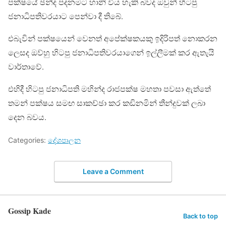
පක්ෂයේ ඡන්ද පදනමට හානි විය හැකි බවද ඔවුන් හිටපු
ජනාධිපතිවරයාට පෙන්වා දී තිබේ.
එබැවින් පක්ෂයෙන් වෙනත් අපේක්ෂකයකු ඉදිරිපත් නොකරන
ලෙසද ඔව්හු හිටපු ජනාධිපතිවරයාගෙන් ඉල්ලීමක් කර ඇතැයි
වාර්තාවේ.
එහිදී හිටපු ජනාධිපති මහින්ද රාජපක්ෂ මහතා පවසා ඇත්තේ
තමන් පක්ෂය සමඟ සාකච්ඡා කර කඩිනමින් තීන්දුවක් ලබා
දෙන බවය.
Categories:
දේශපාලන
Leave a Comment
Gossip Kade
Back to top