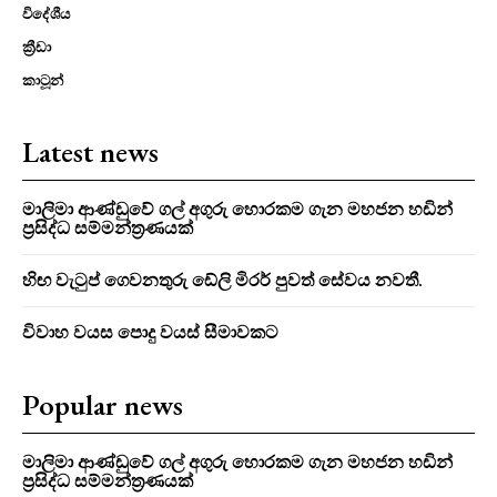
විදේශීය
ක්‍රීඩා
කාටූන්
Latest news
මාලිමා ආණ්ඩුවේ ගල් අගුරු හොරකම ගැන මහජන හඩින්
ප්‍රසිද්ධ සම්මන්ත්‍රණයක්
හිඟ වැටුප් ගෙවනතුරු ඩේලි මිරර් පුවත් සේවය නවතී.
විවාහ වයස පොදු වයස් සීමාවකට
Popular news
මාලිමා ආණ්ඩුවේ ගල් අගුරු හොරකම ගැන මහජන හඩින්
ප්‍රසිද්ධ සම්මන්ත්‍රණයක්