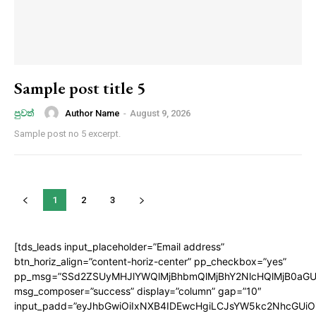
Sample post title 5
Author Name
-
August 9, 2026
පුවත්
Sample post no 5 excerpt.
1
2
3
[tds_leads input_placeholder=”Email address”
btn_horiz_align=”content-horiz-center” pp_checkbox=”yes”
pp_msg=”SSd2ZSUyMHJlYWQlMjBhbmQlMjBhY2NlcHQlMjB0aGU
msg_composer=”success” display=”column” gap=”10″
input_padd=”eyJhbGwiOiIxNXB4IDEwcHgiLCJsYW5kc2NhcGUiO