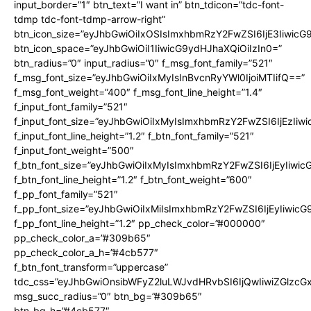
input_border=”1″ btn_text=”I want in” btn_tdicon=”tdc-font-
tdmp tdc-font-tdmp-arrow-right”
btn_icon_size=”eyJhbGwiOiIxOSIsImxhbmRzY2FwZSI6IjE3Iiwic
btn_icon_space=”eyJhbGwiOiI1IiwicG9ydHJhaXQiOiIzIn0=”
btn_radius=”0″ input_radius=”0″ f_msg_font_family=”521″
f_msg_font_size=”eyJhbGwiOiIxMyIsInBvcnRyYWl0IjoiMTIifQ==”
f_msg_font_weight=”400″ f_msg_font_line_height=”1.4″
f_input_font_family=”521″
f_input_font_size=”eyJhbGwiOiIxMyIsImxhbmRzY2FwZSI6IjEzIiw
f_input_font_line_height=”1.2″ f_btn_font_family=”521″
f_input_font_weight=”500″
f_btn_font_size=”eyJhbGwiOiIxMyIsImxhbmRzY2FwZSI6IjEyIiwi
f_btn_font_line_height=”1.2″ f_btn_font_weight=”600″
f_pp_font_family=”521″
f_pp_font_size=”eyJhbGwiOiIxMiIsImxhbmRzY2FwZSI6IjEyIiwic
f_pp_font_line_height=”1.2″ pp_check_color=”#000000″
pp_check_color_a=”#309b65″
pp_check_color_a_h=”#4cb577″
f_btn_font_transform=”uppercase”
tdc_css=”eyJhbGwiOnsibWFyZ2luLWJvdHRvbSI6IjQwIiwiZGlz
msg_succ_radius=”0″ btn_bg=”#309b65″
btn_bg_h=”#4cb577″