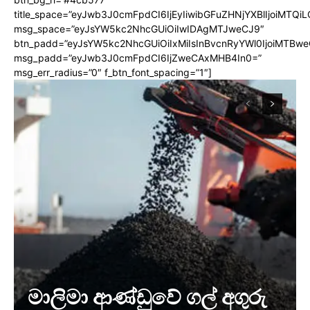
title_space=”eyJwb3J0cmFpdCI6IjEyIiwibGFuZHNjYXBlIjoiMTQi
msg_space=”eyJsYW5kc2NhcGUiOiIwIDAgMTJweCJ9″
btn_padd=”eyJsYW5kc2NhcGUiOiIxMiIsInBvcnRyYWl0IjoiMTBwe
msg_padd=”eyJwb3J0cmFpdCI6IjZweCAxMHB4In0=”
msg_err_radius=”0″ f_btn_font_spacing=”1″]
මාලිමා ආණ්ඩුවේ ගල් අගුරු