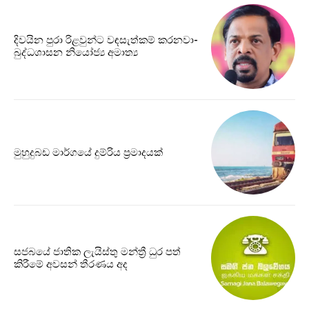
දිවයින පුරා රිළවුන්ට වඳසැත්කම් කරනවා-
බුද්ධශාසන නියෝජ්‍ය අමාත්‍ය
මුහුදුබඩ මාර්ගයේ දුම්රිය ප්‍රමාදයක්
සජබයේ ජාතික ලැයිස්තු මන්ත්‍රී ධුර පත්
කිරීමේ අවසන් තීරණය අද