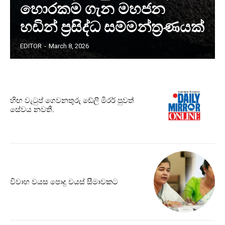
හොරකම ගැන මහජන
හඩින් ප්‍රසිද්ධ සම්මන්ත්‍රණයක්
EDITOR
-
March 8, 2026
හිඟ වැටුප් ගෙවනතුරු ඩේලි මිරර් පුවත්
සේවය නවතී.
විවාහ වයස පොදු වයස් සීමාවකට