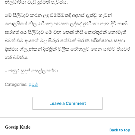
නිලධාරියා වැඩි දුරටත් පැවසිය.
මේ පිලිබදව කරන ලද විමසිමකදි අදහස් දැක්වු හැටන්
පොලිසියේ නිලධාරියකු පවසන ලද්දේ දුම්රියට පැන දිවි හානි
කරගත් අය පිලිබදව මේ වන තෙක් නිසි තොරතුරක් නොමැති
බවත් එම අයගේ මල සිරුර පශ්චාත් මරණ පරික්ෂනය සදහා
දික්ඔය ග්ලැන්කන් දිස්ත්‍රික් මුලීක රෝහලට ගෙන යාමට පියවර
ගත් බවත්ය.
– මනුර සුදත් සෙල්ලහේවා
Categories:
පුවත්
Leave a Comment
Gossip Kade
Back to top