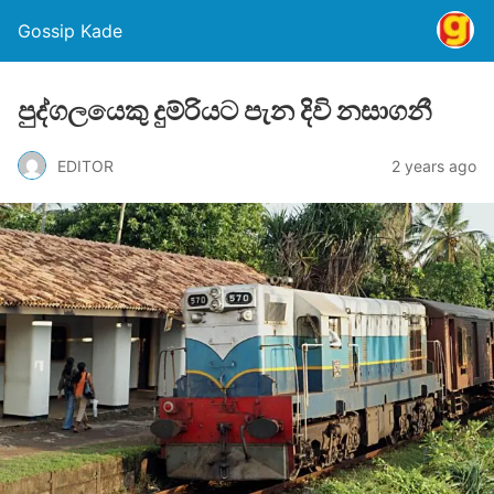
Gossip Kade
පුද්ගලයෙකු දුම්රියට පැන දිවි නසාගනී
EDITOR
2 years ago