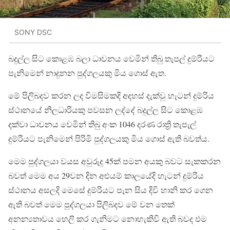
SONY DSC
බදුල්ල සිට කොළඹ බලා ධාවනය වෙමින් තිබු තැපල් දුම්රියට
පැනිමෙන් නාදුනන පුද්ගලයකු මිය ගොස් ඇත.
මේ පිලිබදව කරන ලද විමසිමකදි අදහස් දැක්වු හැටන් දුම්රිය
ස්ථානයේ නිලධාරියකු පවසන ලද්දේ බදුල්ල සිට කොළඹ
දක්වා ධාවනය වෙමින් තිබු අංක 1046 දරණ රාත්‍රි තැපැල්
දුම්රියට පැනිමෙන් පිරිමි පුද්ගලයකු මිය ගොස් ඇති බවත්ය.
මෙම පුද්ගලයා වයස අවුරුදු 45ක් පමන අයකු බවට සැකකරන
බවත් මෙම අය 29වන දින අළුයම් කාලයේදි හැටන් දුම්රිය
ස්ථානය අසලදි මෙසේ දුම්රියට පැන සිය දිවි හානි කර ගෙන
ඇති බවත් මෙම පුද්ගලයා පිලිබදව මේ වන තෙක්
අනන්‍යතාවය හෙලි කර ගැනිමට නොහැකිවි ඇති බවද එම