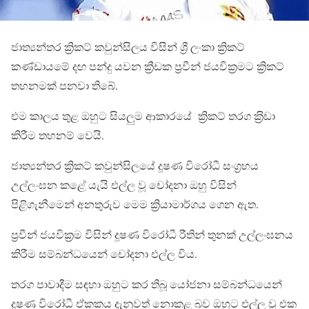
ජාත්‍යන්තර ක්‍රිකට් කවුන්සිලය විසින් ශ්‍රී ලංකා ක්‍රිකට්
කණ්ඩායමේ දඟ පන්දු යවන ක්‍රීඩක ප්‍රවීන් ජයවික‍්‍රමට ක්‍රිකට්
තහනමක් පනවා තිබේ.
එම කාලය තුළ ඔහුට සියලුම ආකාරයේ ක්‍රිකට් තරග ක‍්‍රිඩා
කිරීම තහනම් වෙයි.
ජාත්‍යන්තර ක්‍රිකට් කවුන්සිලයේ දූෂණ විරෝධී සංග්‍රහය
උල්ලංඝන කළේ යැයි එල්ල වූ චෝදනා ඔහු විසින්
පිළිගැනීමෙන් අනතුරුව මෙම ක්‍රියාමාර්ගය ගෙන ඇත.
ප‍්‍රවීන් ජයවික‍්‍රම විසින් දූෂණ විරෝධී රීතින් තුනක් උල්ලංඝනය
කිරීම සම්බන්ධයෙන් චෝදනා එල්ල විය.
තරග පාවාදීම සඳහා ඔහුට කර තිබූ යෝජනා සම්බන්ධයෙන්
දූෂණ විරෝධී ඒකකය දැනුවත් නොකළ බව ඔහුට එල්ල වූ එක