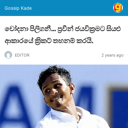
Gossip Kade
චෝදනා පිලිගනී… ප‍්‍රවීන් ජයවික‍්‍රමට සියළු
ආකාරයේ ක‍්‍රිකට් තහනම් කරයි.
EDITOR
2 years ago